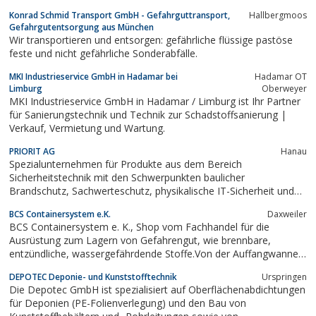
Erdarbeiten | Entsorgung und Verwertung |
Konrad Schmid Transport GmbH - Gefahrguttransport,
Hallbergmoos
Schadstoffsanierung<
Gefahrgutentsorgung aus München
Wir transportieren und entsorgen: gefährliche flüssige pastöse
feste und nicht gefährliche Sonderabfälle.
MKI Industrieservice GmbH in Hadamar bei
Hadamar OT
Limburg
Oberweyer
MKI Industrieservice GmbH in Hadamar / Limburg ist Ihr Partner
für Sanierungstechnik und Technik zur Schadstoffsanierung |
Verkauf, Vermietung und Wartung.
PRIORIT AG
Hanau
Spezialunternehmen für Produkte aus dem Bereich
Sicherheitstechnik mit den Schwerpunkten baulicher
Brandschutz, Sachwerteschutz, physikalische IT-Sicherheit und
geschützte Dokumenten- sowie Gefahrstofflagerung. Die
BCS Containersystem e.K.
Daxweiler
PRIORIT AG bietet beispielsweise Lösungen zur
BCS Containersystem e. K., Shop vom Fachhandel für die
feuerbeständigen oder feuerhemmenden Abtrennung von
Ausrüstung zum Lagern von Gefahrengut, wie brennbare,
Installationen...
entzündliche, wassergefährdende Stoffe.Von der Auffangwanne
über Gefahrstoffregale und Gefahrstoffschränke bis hin zum
DEPOTEC Deponie- und Kunststofftechnik
Urspringen
Brandschutzcontainer finden Sie bei uns alles für die optimale
Die Depotec GmbH ist spezialisiert auf Oberflächenabdichtungen
undgesetzeskonforme Lösung...
für Deponien (PE-Folienverlegung) und den Bau von