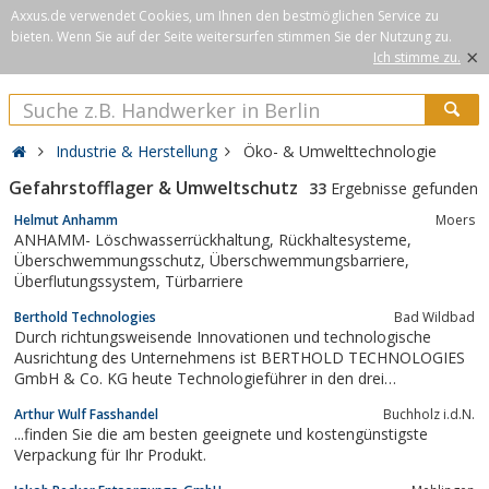
Axxus.de verwendet Cookies, um Ihnen den bestmöglichen Service zu
bieten. Wenn Sie auf der Seite weitersurfen stimmen Sie der Nutzung zu.
×
Ich stimme zu.
Industrie & Herstellung
Öko- & Umwelttechnologie
Gefahrstofflager & Umweltschutz
33
Ergebnisse gefunden
Helmut Anhamm
Moers
ANHAMM- Löschwasserrückhaltung, Rückhaltesysteme,
Überschwemmungsschutz, Überschwemmungsbarriere,
Überflutungssystem, Türbarriere
Berthold Technologies
Bad Wildbad
Durch richtungsweisende Innovationen und technologische
Ausrichtung des Unternehmens ist BERTHOLD TECHNOLOGIES
GmbH & Co. KG heute Technologieführer in den drei
Unternehmensbereichen Prozessmesstechnik, Bioanalytik und
Arthur Wulf Fasshandel
Buchholz i.d.N.
Strahlenschutz.
...finden Sie die am besten geeignete und kostengünstigste
Verpackung für Ihr Produkt.