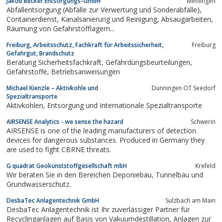
Jakob Becker Entsorgungs-GmbH
Mehlingen
Abfallentsorgung (Abfälle zur Verwertung und Sonderabfälle),
Containerdienst, Kanalsanierung und Reinigung, Absaugarbeiten,
Räumung von Gefahrstofflagern...
Freiburg, Arbeitsschutz, Fachkraft für Arbeitssicherheit,
Freiburg
Gefahrgut, Brandschutz
Beratung Sicherheitsfachkraft, Gefährdungsbeurteilungen,
Gefahrstoffe, Betriebsanweisungen
Michael Kienzle – Aktivkohle und
Dunningen OT Seedorf
Spezialtransporte
Aktivkohlen, Entsorgung und Internationale Spezialtransporte
AIRSENSE Analytics - we sense the hazard
Schwerin
AIRSENSE is one of the leading manufacturers of detection
devices for dangerous substances. Produced in Germany they
are used to fight CBRNE threats.
G quadrat Geokunststoffgesellschaft mbH
Krefeld
Wir beraten Sie in den Bereichen Deponiebau, Tunnelbau und
Grundwasserschutz.
DesbaTec Anlagentechnik GmbH
Sulzbach am Main
DesbaTec Anlagentechnik ist Ihr zuverlässiger Partner für
Recyclinganlagen auf Basis von Vakuumdestillation, Anlagen zur