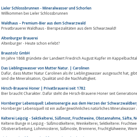
Lieler Schlossbrunnen - Mineralwasser und Schorlen
Willkommen bei Lieler Schlossbrunnen
Waldhaus – Premium-Bier aus dem Schwarzwald
Privatbrauerei Waldhaus - Bierspezialitäten aus dem Schwarzwald!
Altenburger Brauerei
Altenburger - Heute schon erlebt?
Braustolz GmbH
Im Jahre 1868 gründete der Landwirt Friedrich August Kupfer im Kappelbachtal
Das Lieblingswasser von Mutter Natur. | Carolinen
Dafür, dass Mutter Natur Carolinen als ihr Lieblingswasser ausgesucht hat, gibt es viele Gründe. Drei der wichtigsten Gründe
sind die Mineralisation, Qualität und die Nachhaltigkeit.
Hirsch-Brauerei Honer | Privatbrauerei seit 1782
Bier braucht Charakter. Dafür steht die Hirsch-Brauerei Honer seit Generatione
Hornberger Lebensquell: Lebensenergie aus dem Herzen der Schwarzwaldbe
Hornberger Lebensquell ist ein außergewöhnliches natürliches Mineralwasser
Kelterei Leipzig - Sektkelterei, Süßmost, Fruchtweine, Obstannahme, Säfte, N
Kelterei Bunge in Leipzig - Süßmostkelterei, Weinkelterei, Sektkelterei. Fruchtweine, Nektar, Obstbrände, Säfte, Obstannahme,