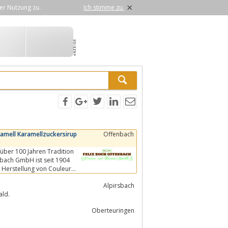
×
er Nutzung zu.
Ich stimme zu.
ramell Karamellzuckersirup
Offenbach
über 100 Jahren Tradition
enbach GmbH ist seit 1904
d Herstellung von Couleur
Alpirsbach
ald.
Oberteuringen