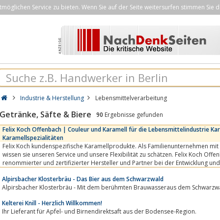
öglichen Service zu bieten. Wenn Sie auf der Seite weitersurfen stimmen Sie d
Industrie & Herstellung
Lebensmittelverarbeitung
Getränke, Säfte & Biere
90
Ergebnisse gefunden
Felix Koch Offenbach | Couleur und Karamell für die Lebensmittelindustrie Ka
Karamellspezialitäten
Felix Koch kundenspezifische Karamellprodukte. Als Familienunternehmen mit 
wissen sie unseren Service und unsere Flexibilität zu schätzen. Felix Koch Off
renommierter und zertifizierter Hersteller und Partner bei der Entwicklung un
und Karamell für die...
Alpirsbacher Klosterbräu - Das Bier aus dem Schwarzwald
Alpirsbacher Klosterbräu - Mit dem berühmten Brauwasseraus dem Schwarzw
Kelterei Knill - Herzlich Willkommen!
Ihr Lieferant für Apfel- und Birnendirektsaft aus der Bodensee-Region.