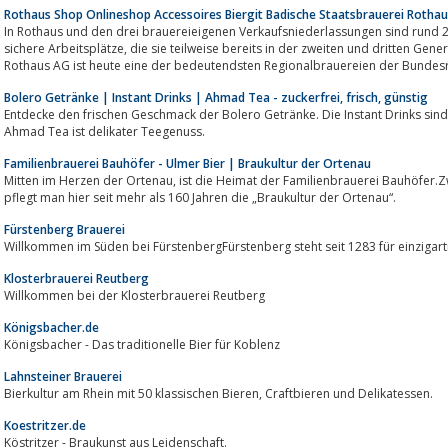
Rothaus Shop Onlineshop Accessoires Biergit Badische Staatsbrauerei Rothau
In Rothaus und den drei brauereieigenen Verkaufsniederlassungen sind rund 230
sichere Arbeitsplätze, die sie teilweise bereits in der zweiten und dritten Generation innehaben.Die Badische Staatsbrauerei
Rothaus AG ist heute eine der bedeutendsten Regionalbrauereien der Bundesrep
Bolero Getränke | Instant Drinks | Ahmad Tea - zuckerfrei, frisch, günstig
Entdecke den frischen Geschmack der Bolero Getränke. Die Instant Drinks sind 
Ahmad Tea ist delikater Teegenuss.
Familienbrauerei Bauhöfer - Ulmer Bier | Braukultur der Ortenau
Mitten im Herzen der Ortenau, ist die Heimat der Familienbrauerei Bauhöfer.Zwischen Schwarzwaldhöhen und Rheinebene
pflegt man hier seit mehr als 160 Jahren die „Braukultur der Ortenau“.
Fürstenberg Brauerei
Willkommen im Süden bei FürstenbergFürstenberg steht seit 1283 für einzigar
Klosterbrauerei Reutberg
Willkommen bei der Klosterbrauerei Reutberg
Königsbacher.de
Königsbacher - Das traditionelle Bier für Koblenz
Lahnsteiner Brauerei
Bierkultur am Rhein mit 50 klassischen Bieren, Craftbieren und Delikatessen.
Koestritzer.de
Köstritzer - Braukunst aus Leidenschaft.