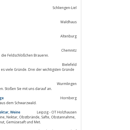
Schliengen-Liel
Waldhaus
Altenburg
Chemnitz
 die Feldschlößchen Brauerei.
Bielefeld
Wurm­lin­gen
n. Stoßen Sie mit uns darauf an.
rge
Hornberg
 aus dem Schwarzwald.
ektar, Weine
Leipzig - OT Holzhausen
Obstverarbeitung, Lohnmosterei, Süßmoste, Brennerei, Fruchtglühweine, Wermut, Gemüsesaft und Met.