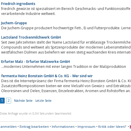
Friedrich ingredients
friedrich gewürze ist spezialisiert im Bereich Geschmacks- und Funktionsstoffe 
verarbeitende Industrie weltweit.
Juchem-Gruppe
Die Juchem-Gruppe produziert hochwertige Fett-, Ei und Fut
Lactoland Trockenmilchwerk GmbH
Seit zwei Jahrzehnten steht der Name Lactoland für erstklassige Trockenmilch
Compounds sind weltweit als Spitzenprodukte der modernen Lebensmittelindu
westfälischen Dülmen aus beliefern wir einen stetig wachsenden Kreis internat
Erfurter Malz - Erfurter Malzwerke GmbH
...modernes Unternehmen mit einer langen Tradition in der Malzproduktion
fermenta Heinz Bonstein GmbH & Co. KG - Wer sind wir
Dies ist die Internetpräsenz der Firma fermenta Heinz Bonstein GmbH & Co. 
Zusatzstoffkompositionen bieten wir eine Vielzahl von Gewürz- und Extraktzubereitungen, Geschmac
Oleoresinen und Oelen, Essenzen, Einzelextrakten, Aromen und Rohstoffen an.
1
2
Nächste Seite
Letzte Seite
Diese Anfrage wurde in 0,04 Sekunden beantwortet.
s anmelden
•
Eintrag bearbeiten
•
Informationen
•
Impressum
•
Kritik oder Ideen?
•