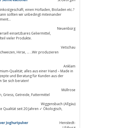
aden, Bioladen etc.?
 ins Sortiment...
Neuenbürg
ersell einsetzbares Geliermittel,
eil vieler Produkte.
Vetschau
Anklam
ium-Qualität; alles aus einer Hand – Made in
epte und Beratung für Kunden aus der
ssen Sie sich beraten!
Müllrose
Oderland Mühlenwerke in Brandenburg der Spezialist für Mehl, Roggen, Weizen, Griess, Getreide, Futtermittel
Wiggensbach (Allgäu)
 Qualität seit 20 Jahren ✓ Ökologisch,
ver Joghurtpulver
Henstedt-
Ulzburg