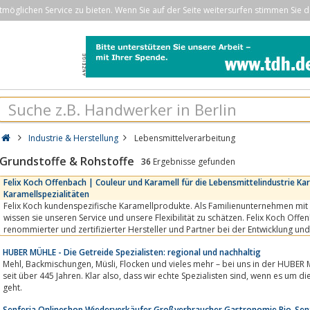
öglichen Service zu bieten. Wenn Sie auf der Seite weitersurfen stimmen Sie d
Industrie & Herstellung
Lebensmittelverarbeitung
Grundstoffe & Rohstoffe
36
Ergebnisse gefunden
Felix Koch Offenbach | Couleur und Karamell für die Lebensmittelindustrie Ka
Karamellspezialitäten
Felix Koch kundenspezifische Karamellprodukte. Als Familienunternehmen mit 
wissen sie unseren Service und unsere Flexibilität zu schätzen. Felix Koch Off
renommierter und zertifizierter Hersteller und Partner bei der Entwicklung un
und Karamell für die...
HUBER MÜHLE - Die Getreide Spezialisten: regional und nachhaltig
Mehl, Backmischungen, Müsli, Flocken und vieles mehr – bei uns in der HUBER MÜHLE dreht sich alles rund ums Korn und das
seit über 445 Jahren. Klar also, dass wir echte Spezialisten sind, wenn es um die Verarbeitung von hochwertigem Getreide
geht.
Senferia Onlineshop Wiederverkäufer Großverbraucher Gastronomie Bio-Sen