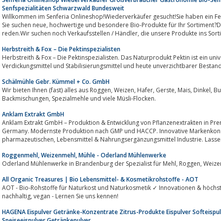
Senfspezialitäten Schwarzwald Bundesweit
Willkommen im Senferia Onlineshop!Wiederverkäufer gesucht!Sie haben ein Feinkostgeschäft, einen Hofl
Sie suchen neue, hochwertige und besondere Bio-Produkte für Ihr Sortiment?Dann sollten wir unbedingt miteinander
reden.Wir suchen noch Verkaufsstellen / Händler, die unsere Produkte
Herbstreith & Fox – Die Pektinspezialisten
Herbstreith & Fox – Die Pektinspezialisten. Das Naturprodukt Pektin ist ein univ
Verdickungsmittel und Stabilisierungsmittel und heute unverzichtbarer Bestandt
Schälmühle Gebr. Kümmel + Co. GmbH
Wir bieten Ihnen (fast) alles aus Roggen, Weizen, Hafer, Gerste, Mais, Dinkel, Buchweizen, Hirse, ... ..Wir produzieren
Backmischungen, Spezialmehle und viele Müsli-Flocken.
Anklam Extrakt GmbH
Anklam Extrakt GmbH – Produktion & Entwicklung von Pflanzenextrakten in Prem
Germany. Modernste Produktion nach GMP und HACCP. Innovative Markenkonz
pharmazeutischen, Lebensmittel & Nahrungsergänzungsmittel Industrie. La
Roggenmehl, Weizenmehl, Mühle - Oderland Mühlenwerke
All Organic Treasures | Bio Lebensmittel- & Kosmetikrohstoffe - AOT
AOT - Bio-Rohstoffe für Naturkost und Naturkosmetik ✓ Innovationen & höchste
nachhaltig, vegan - Lernen Sie uns kennen!
HAGENA Eispulver Getränke-Konzentrate Zitrus-Produkte Eispulver Softeispul
Speiseeispulver Getränkepulver