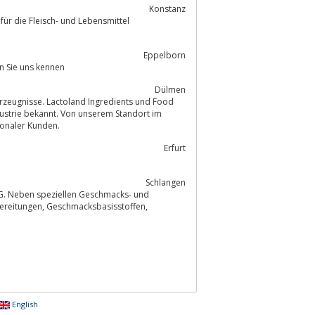
Konstanz
für die Fleisch- und Lebensmittel
Eppelborn
terprodukte. Lernen Sie uns kennen
Dülmen
erzeugnisse. Lactoland Ingredients und Food
strie bekannt. Von unserem Standort im
ionaler Kunden.
Erfurt
Schlangen
KG. Neben speziellen Geschmacks- und
ksbasisstoffen,
English