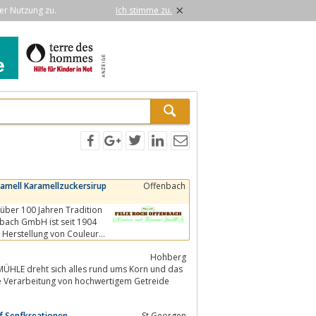
×
er Nutzung zu.
Ich stimme zu.
ramell Karamellzuckersirup
Offenbach
über 100 Jahren Tradition
enbach GmbH ist seit 1904
d Herstellung von Couleur
Hohberg
f Senfkreationen
St.Georgen