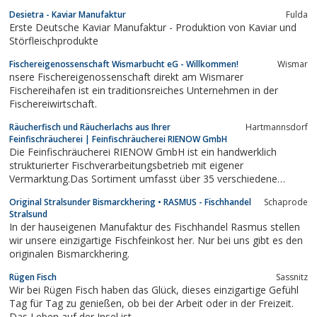
Desietra - Kaviar Manufaktur
Fulda
Erste Deutsche Kaviar Manufaktur - Produktion von Kaviar und
Störfleischprodukte
Fischereigenossenschaft Wismarbucht eG - Willkommen!
Wismar
nsere Fischereigenossenschaft direkt am Wismarer
Fischereihafen ist ein traditionsreiches Unternehmen in der
Fischereiwirtschaft.
Räucherfisch und Räucherlachs aus Ihrer
Hartmannsdorf
Feinfischräucherei | Feinfischräucherei RIENOW GmbH
Die Feinfischräucherei RIENOW GmbH ist ein handwerklich
strukturierter Fischverarbeitungsbetrieb mit eigener
Vermarktung.Das Sortiment umfasst über 35 verschiedene
Räucherfischprodukte (von Aal bis Zander), Frischfisch,
Original Stralsunder Bismarckhering • RASMUS - Fischhandel
Schaprode
Fischkonserven, Feinkost, Salate und Marinaden nach
Stralsund
traditionellen Rezepturen, in verschiedenen Varianten...
In der hauseigenen Manufaktur des Fischhandel Rasmus stellen
wir unsere einzigartige Fischfeinkost her. Nur bei uns gibt es den
originalen Bismarckhering.
Rügen Fisch
Sassnitz
Wir bei Rügen Fisch haben das Glück, dieses einzigartige Gefühl
Tag für Tag zu genießen, ob bei der Arbeit oder in der Freizeit.
Das Leben auf der Insel ist ...