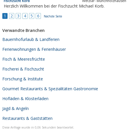
Fischzucht Korb
Wetzlar- Münchholzhausen
Herzlich Willkommen bei der Fischzucht Michael Korb.
1
2
3
4
5
6
Nächste Seite
Verwandte Branchen
Bauernhofurlaub & Landferien
Ferienwohnungen & Ferienhäuser
Fisch & Meeresfrüchte
Fischerei & Fischzucht
Forschung & Institute
Gourmet Restaurants & Spezialitäten Gastronomie
Hofläden & Klosterläden
Jagd & Angeln
Restaurants & Gaststätten
Diese Anfrage wurde in 0,06 Sekunden beantwortet.