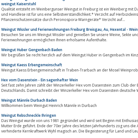
weingut Kaiserstuhl
Qualität entsteht im Weinbergunser Weingut in Freiburg ist ein Weinberg m
und Handlese ist für uns eine Selbstverständlichkeit.* Verzicht auf Herbizid
Pflanzenschutzeinsätze durch Peronospora-Warngeräte* Verzicht auf...
Weingut Wissler und Ferienwohnungen Freiburg Breisgau, Au, Hexental - Wein
Besuchen Sie uns im Weingut Wissler und genießen Sie unsere Weine, Sekte und Schnäpse. Übernachtungen in unseren
Ferienwohnungen ermöglichen Ihnen erholsame Aufenthalte.
Weingut Huber Gengenbach Baden
Wir begrüßen Sie recht herzlich auf dem Weingut Huber in Gengenbach im Kinzi
Weingut Kaess Erbengemeinschaft
Weingut Kaess Erbengemeinschaft in Traben-Trarbach an der Mosel Weinprob
Hex vom Dasenstein - Ein sagenhafter Wein
Seit fast zehn Jahren zählt der Winzerkeller Hex vom Dasenstein zum Club de
Deutschlands. Damit schreibt der Winzerkeller Hex vom Dasenstein deutsche 
Weingut Männle Durbach Baden
Willkommen beim Weingut Heinrich Männle in Durbach
Weingut Rebschneckle Ihringen
Das Weingut wurde von uns 1981 gegründet und wird seit Beginn mit Enthusi
Mutter Erde geführt. Ende der 70er Jahre des letzten Jahrhunderts zog uns d
verhinderte Kernkraftwerk Wyhl magisch an. Die Begeisterung für Land und Leu