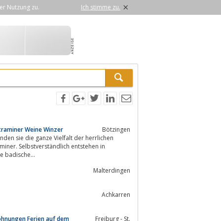
×
er Nutzung zu.
Ich stimme zu.
traminer Weine Winzer
Bötzingen
den sie die ganze Vielfalt der herrlichen
der Rotwein, Silvaner und die badische...
Malterdingen
Achkarren
wohnungen Ferien auf dem
Freiburg - St.