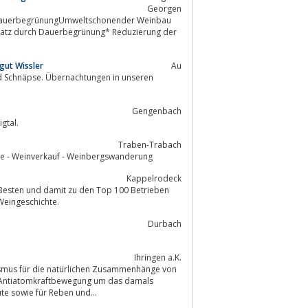
Georgen
it DauerbegrünungUmweltschonender Weinbau
einsatz durch Dauerbegrünung* Reduzierung der
gut Wissler
Au
Gengenbach
gtal.
Traben-Trabach
e - Weinverkauf - Weinbergswanderung
Kappelrodeck
r Besten und damit zu den Top 100 Betrieben
Weingeschichte.
Durbach
Ihringen a.K.
asmus für die natürlichen Zusammenhänge von
ie Antiatomkraftbewegung um das damals
te sowie für Reben und...