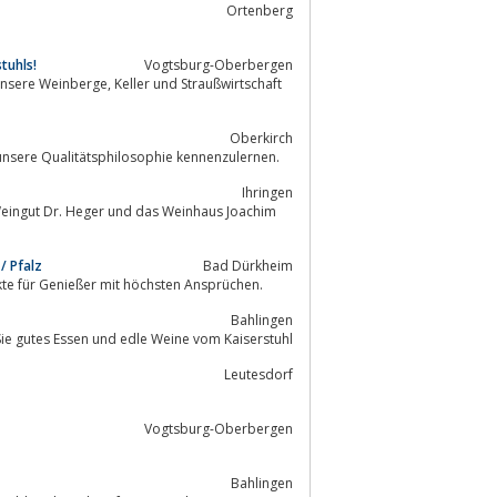
Ortenberg
tuhls!
Vogtsburg-Oberbergen
Oberkirch
ig. Wir laden Sie ein, unsere Weine und unsere Qualitätsphilosophie kennenzulernen.
Ihringen
 Weingut Dr. Heger und das Weinhaus Joachim
/ Pfalz
Bad Dürkheim
kte für Genießer mit höchsten Ansprüchen.
Bahlingen
ie gutes Essen und edle Weine vom Kaiserstuhl
Leutesdorf
Vogtsburg-Oberbergen
Bahlingen