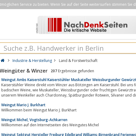
öglichen Service zu bieten. Wenn Sie auf der Seite weitersurfen stimmen Sie d
Industrie & Herstellung
Land & Forstwirtschaft
Weingüter & Winzer
207
Ergebnisse gefunden
Weingut Ambs Kaiserstuhl Kaiserstühler Muskateller Weissburgunder Gewürz
Kaiserstühler Weine direkt vom Winzer aus Bötzingen am Kaiserstuhl. Bei uns fin
badischen Weine, wie Muskateller, Weissburgunder oder fruchtigen Gewürztraminer. Selbstverständlich entstehen in
unserem Weinkeller auch Chardonnay, Spätburgun
Weingut Mario J. Burkhart
Willkommen beim Weingut Mario J. Burkhart
Weingut Michel, Vogtsburg-Achkarren
Willkommen auf den Internetseiten des Weingutes Michel
Weingut Sektgut Hersteller Freiburg Edelbrand Williams-Birnenbrand Ferien