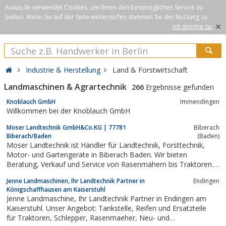
Axxus.de verwendet Cookies, um Ihnen den bestmöglichen Service zu
bieten. Wenn Sie auf der Seite weitersurfen stimmen Sie der Nutzung zu.
×
Ich stimme zu.
Industrie & Herstellung
Land & Forstwirtschaft
Landmaschinen & Agrartechnik
266
Ergebnisse gefunden
Knoblauch GmbH
Immendingen
Willkommen bei der Knoblauch GmbH
Moser Landtechnik GmbH&Co.KG | 77781
Biberach
Biberach/Baden
(Baden)
Moser Landtechnik ist Händler für Landtechnik, Forsttechnik,
Motor- und Gartengeräte in Biberach Baden. Wir bieten
Beratung, Verkauf und Service von Rasenmähern bis Traktoren.
Besuchen Sie uns gerne und lassen Sie sich beraten.
Jenne Landmaschinen, Ihr Landtechnik Partner in
Endingen
Königschaffhausen am Kaiserstuhl
Jenne Landmaschine, Ihr Landtechnik Partner in Endingen am
Kaiserstuhl. Unser Angebot: Tankstelle, Reifen und Ersatzteile
für Traktoren, Schlepper, Rasenmaeher, Neu- und