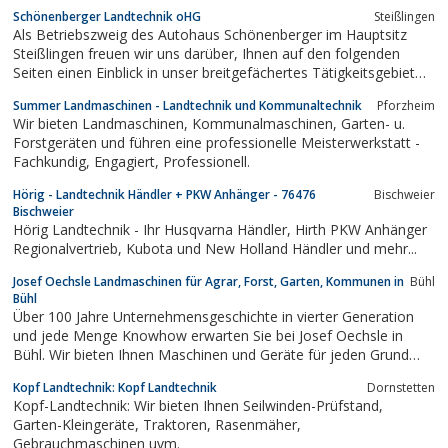
Gebrauchtmaschinen. von Eicher und anderen Marken Im
Schönenberger Landtechnik oHG
Steißlingen
Weinbau Ort Königschaffhausen
Als Betriebszweig des Autohaus Schönenberger im Hauptsitz
Steißlingen freuen wir uns darüber, Ihnen auf den folgenden
Seiten einen Einblick in unser breitgefächertes Tätigkeitsgebiet
„Landtechnik“ verschaffen zu dürfen.So decken wir die Bereiche
Summer Landmaschinen - Landtechnik und Kommunaltechnik
Pforzheim
Kleingeräte wie z.B. Rasenmäher bis hin zur Landmaschine alles
Wir bieten Landmaschinen, Kommunalmaschinen, Garten- u.
ab, was...
Forstgeräten und führen eine professionelle Meisterwerkstatt -
Fachkundig, Engagiert, Professionell.
Hörig - Landtechnik Händler + PKW Anhänger - 76476
Bischweier
Bischweier
Hörig Landtechnik - Ihr Husqvarna Händler, Hirth PKW Anhänger
Regionalvertrieb, Kubota und New Holland Händler und mehr...
Josef Oechsle Landmaschinen für Agrar, Forst, Garten, Kommunen in
Bühl
Bühl
Über 100 Jahre Unternehmensgeschichte in vierter Generation
und jede Menge Knowhow erwarten Sie bei Josef Oechsle in
Bühl. Wir bieten Ihnen Maschinen und Geräte für jeden Grund
und Garten – ob als Profi oder für den privaten Haus- und
Kopf Landtechnik: Kopf Landtechnik
Dornstetten
Gartenbesitzer.
Kopf-Landtechnik: Wir bieten Ihnen Seilwinden-Prüfstand,
Garten-Kleingeräte, Traktoren, Rasenmäher,
Gebrauchmaschinen uvm.