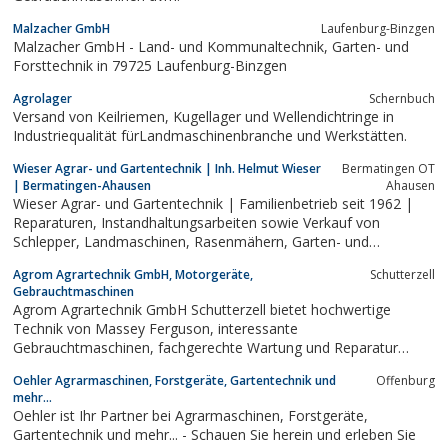
Malzacher GmbH
Laufenburg-Binzgen
Malzacher GmbH - Land- und Kommunaltechnik, Garten- und
Forsttechnik in 79725 Laufenburg-Binzgen
Agrolager
Schernbuch
Versand von Keilriemen, Kugellager und Wellendichtringe in
Industriequalität fürLandmaschinenbranche und Werkstätten.
Wieser Agrar- und Gartentechnik | Inh. Helmut Wieser
Bermatingen OT
| Bermatingen-Ahausen
Ahausen
Wieser Agrar- und Gartentechnik | Familienbetrieb seit 1962 |
Reparaturen, Instandhaltungsarbeiten sowie Verkauf von
Schlepper, Landmaschinen, Rasenmähern, Garten- und
Forstgeräten.
Agrom Agrartechnik GmbH, Motorgeräte,
Schutterzell
Gebrauchtmaschinen
Agrom Agrartechnik GmbH Schutterzell bietet hochwertige
Technik von Massey Ferguson, interessante
Gebrauchtmaschinen, fachgerechte Wartung und Reparatur
sowie schnelle Ersatzteilversorgung
Oehler Agrarmaschinen, Forstgeräte, Gartentechnik und
Offenburg
mehr...
Oehler ist Ihr Partner bei Agrarmaschinen, Forstgeräte,
Gartentechnik und mehr... - Schauen Sie herein und erleben Sie