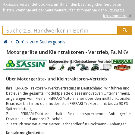
Axxus.de verwendet Cookies, um Ihnen den bestmöglichen Service zu
bieten. Wenn Sie auf der Seite weitersurfen stimmen Sie der Nutzung zu.
×
Ich stimme zu.
Zurück zum Suchergebnis
Motorgeräte und Kleintraktoren - Vertrieb, Fa. MKV
Über Motorgeräte- und Kleintraktoren-Vertrieb
Ihre FERRARI- Traktoren- Werksvertretung in Deutschland. Wir führen und
betreuen die gesamte Produktpalette dieses innovativen Unternehmens,
angefangen vom kleinen FERRARI Motormäher über den multifunktionalen
Einachser bis hin zu den modernsten FERRARI Traktoren mit bis zu 90 PS
Spitzenleistung.
Zu allen FERRARI Traktoren erhalten Sie die entsprechenden Anbaugeräte,
Ersatzteile und anderes Zubehör.
Zusätzlich sind wir autorisierter Fachhändler für Böckmann - Anhänger
Kontaktmöglichkeiten: