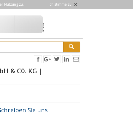
×
er Nutzung zu.
Ich stimme zu.
bH & C0. KG |
Schreiben Sie uns