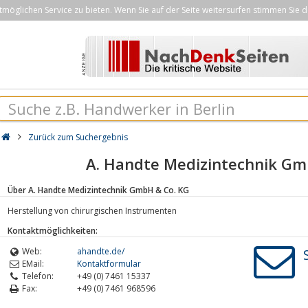
öglichen Service zu bieten. Wenn Sie auf der Seite weitersurfen stimmen Sie d
Zurück zum Suchergebnis
A. Handte Medizintechnik Gm
Über A. Handte Medizintechnik GmbH & Co. KG
Herstellung von chirurgischen Instrumenten
Kontaktmöglichkeiten:
Web:
ahandte.de/
EMail:
Kontaktformular
Telefon:
+49 (0) 7461 15337
Fax:
+49 (0) 7461 968596