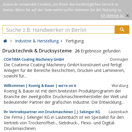
Axxus.de verwendet Cookies, um Ihnen den bestmöglichen Service zu
bieten. Wenn Sie auf der Seite weitersurfen stimmen Sie der Nutzung zu.
×
Ich stimme zu.
Industrie & Herstellung
Fertigung
Drucktechnik & Drucksysteme
26
Ergebnisse gefunden
COATEMA Coating Machinery GmbH
Dormagen
Die Coatema Coating Machinery GmbH konstruiert und fertigt
Anlagen für die Bereiche Beschichten, Drucken und Laminieren,
sowohl für...
Willkommen | Koenig & Bauer | we're on it.
Würzburg
Koenig & Bauer ist mit dem breitesten Produktprogramm der
Branche der zweitgrößte Druckmaschinenhersteller der Welt und
bedeutender Partner der grafischen Industrie. Die Entwicklung
und Herstellung innovativer und wirtschaftlicher Drucksysteme
Ihr Vertriebspartner von Druckmaschinen | J. Sekinger KG
Lautenbach
und peripherer Anlagen ist unsere Kernkompetenz.
Die Firma J. Sekinger KG in Lautenbach ist ein Spezialist für den
Vertrieb von Trockenoffset-, Siebdruck-, Flexo- und Digital-
Druckmaschinen.