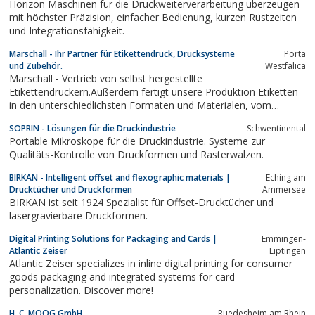
Horizon Maschinen für die Druckweiterverarbeitung überzeugen
mit höchster Präzision, einfacher Bedienung, kurzen Rüstzeiten
und Integrationsfähigkeit.
Marschall - Ihr Partner für Etikettendruck, Drucksysteme
Porta
und Zubehör.
Westfalica
Marschall - Vertrieb von selbst hergestellte
Etikettendruckern.Außerdem fertigt unsere Produktion Etiketten
in den unterschiedlichsten Formaten und Materialen, vom
einfachen Papieretikett bis zum hochwertigen 3M-Typenschild.
SOPRIN - Lösungen für die Druckindustrie
Schwentinental
Portable Mikroskope für die Druckindustrie. Systeme zur
Qualitäts-Kontrolle von Druckformen und Rasterwalzen.
BIRKAN - Intelligent offset and flexographic materials |
Eching am
Drucktücher und Druckformen
Ammersee
BIRKAN ist seit 1924 Spezialist für Offset-Drucktücher und
lasergravierbare Druckformen.
Digital Printing Solutions for Packaging and Cards |
Emmingen-
Atlantic Zeiser
Liptingen
Atlantic Zeiser specializes in inline digital printing for consumer
goods packaging and integrated systems for card
personalization. Discover more!
H. C. MOOG GmbH
Ruedesheim am Rhein