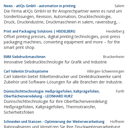
News - atIQs GmbH - automation in printing
Salem
Die Firma atIQs GmbH ist Ihr Ansprechpartner wenn es rund um
Sonderlösungen, Revision, Automation, Drucktechnologie,
Druck, Druckindustrie, Druckmaschinen in salem, ravensburg,
europa und Amerika geht.
Print and Packaging Solutions | HEIDELBERG
Heidelberg
Offset printing presses, digital printing technologies, post-press
packaging machines, converting equipment and more – for the
smart print shop.
EMM Siebdruckmaschinen
Brackenheim
Innovative Siebdrucktechnologie für Grafik und Industrie
Carl Valentin Drucksysteme
Villingen-Schwenningen
Carl Valentin bietet Etikettendrucker und Direktdruckwerke samt
Zubehör und Software-Lösungen für alle Branchen der Industrie.
Dünnschichttechnologie: Heißprägefolien, Kaltprägefolien,
Fürth
Oberflächenveredelung - LEONHARD KURZ
Dünnschichttechnologie für Ihre Oberflächenveredelung:
Heißprägefolien, Kaltprägefolien, Thermotransfer,
Sicherheitsfolien
Schneiden und Stanzen - Optimierung der Weiterverarbeitung
Hofheim
Rationalisieren und Vernetzen Sie Ihre Druckweiterverarbeitung