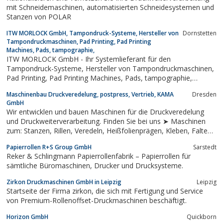
mit Schneidemaschinen, automatisierten Schneidesystemen und
Stanzen von POLAR
ITW MORLOCK GmbH, Tampondruck-Systeme, Hersteller von
Dornstetten
Tampondruckmaschinen, Pad Printing, Pad Printing
Machines, Pads, tampographie,
ITW MORLOCK GmbH - Ihr Systemlieferant für den
Tampondruck-Systeme, Hersteller von Tampondruckmaschinen,
Pad Printing, Pad Printing Machines, Pads, tampographie,
machine de tampographie
Maschinenbau Druckveredelung, postpress, Vertrieb, KAMA
Dresden
GmbH
Wir entwicklen und bauen Maschinen für die Druckveredelung
und Druckweiterverarbeitung. Finden Sie bei uns ➤ Maschinen
zum: Stanzen, Rillen, Veredeln, Heißfolienprägen, Kleben, Falten,
Fertigen von Faltschachteln! Für Akzidenzdrucker,
Papierrollen R+S Group GmbH
Sarstedt
Veredelungsbetriebe, Verpackungshersteller, web2print,
Reker & Schlingmann Papierrollenfabrik – Papierrollen für
web3pack. Effiziente Maschinen...
sämtliche Büromaschinen, Drucker und Drucksysteme.
Zirkon Druckmaschinen GmbH in Leipzig
Leipzig
Startseite der Firma zirkon, die sich mit Fertigung und Service
von Premium-Rollenoffset-Druckmaschinen beschäftigt.
Horizon GmbH
Quickborn