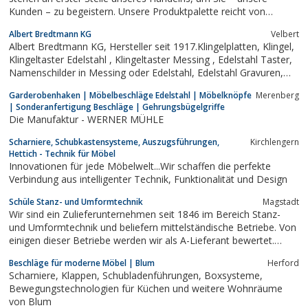
Kunden – zu begeistern. Unsere Produktpalette reicht von
Schiebebeschlägen für Glas- und Holztüren, über Türgriffe und
Albert Bredtmann KG
Velbert
Duschbeschläge bis hin zu Bibliotheksleitern und Tischgestellen.
Albert Bredtmann KG, Hersteller seit 1917.Klingelplatten, Klingel,
Wir kombinieren...
Klingeltaster Edelstahl , Klingeltaster Messing , Edelstahl Taster,
Namenschilder in Messing oder Edelstahl, Edelstahl Gravuren,
Messing Gravuren, Corian Gravuren, Haustuergriffe, Stoßgriffe,
Garderobenhaken | Möbelbeschläge Edelstahl | Möbelknöpfe
Merenberg
Tuergriffe, Namenschilder, Sprechplatten ,Briefeinwuerfe,...
| Sonderanfertigung Beschläge | Gehrungsbügelgriffe
Die Manufaktur - WERNER MÜHLE
Scharniere, Schubkastensysteme, Auszugsführungen,
Kirchlengern
Hettich - Technik für Möbel
Innovationen für jede Möbelwelt...Wir schaffen die perfekte
Verbindung aus intelligenter Technik, Funktionalität und Design
Schüle Stanz- und Umformtechnik
Magstadt
Wir sind ein Zulieferunternehmen seit 1846 im Bereich Stanz-
und Umformtechnik und beliefern mittelständische Betriebe. Von
einigen dieser Betriebe werden wir als A-Lieferant bewertet.
Unsere Produktion umfasst: Sonderteile, Beschläge aller Art,
Beschläge für moderne Möbel | Blum
Herford
Stanzteile aus Metall und Kunststoff, Baugruppen,
Scharniere, Klappen, Schubladenführungen, Boxsysteme,
Blechzuschnitte,...
Bewegungstechnologien für Küchen und weitere Wohnräume
von Blum