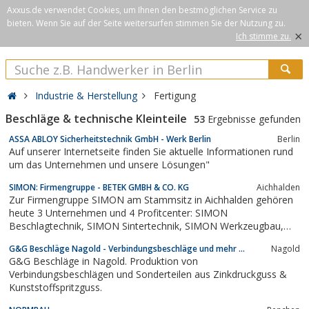
Axxus.de verwendet Cookies, um Ihnen den bestmöglichen Service zu
bieten. Wenn Sie auf der Seite weitersurfen stimmen Sie der Nutzung zu.
×
Ich stimme zu.
Industrie & Herstellung
Fertigung
Beschläge & technische Kleinteile
53
Ergebnisse gefunden
ASSA ABLOY Sicherheitstechnik GmbH - Werk Berlin
Berlin
Auf unserer Internetseite finden Sie aktuelle Informationen rund
um das Unternehmen und unsere Lösungen"
SIMON: Firmengruppe - BETEK GMBH & CO. KG
Aichhalden
Zur Firmengruppe SIMON am Stammsitz in Aichhalden gehören
heute 3 Unternehmen und 4 Profitcenter: SIMON
Beschlagtechnik, SIMON Sintertechnik, SIMON Werkzeugbau,
SIMON Systems und die Firmen SITEK und BETEK.
G&G Beschläge Nagold - Verbindungsbeschläge und mehr ...
Nagold
G&G Beschläge in Nagold. Produktion von
Verbindungsbeschlägen und Sonderteilen aus Zinkdruckguss &
Kunststoffspritzguss.