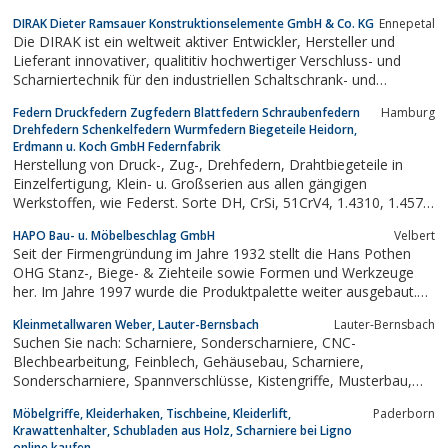
DIRAK Dieter Ramsauer Konstruktionselemente GmbH & Co. KG
Ennepetal
Die DIRAK ist ein weltweit aktiver Entwickler, Hersteller und
Lieferant innovativer, qualititiv hochwertiger Verschluss- und
Scharniertechnik für den industriellen Schaltschrank- und
Gehäusebau. Die Dirak verkaufen Konstruktionselemente für
Federn Druckfedern Zugfedern Blattfedern Schraubenfedern
Hamburg
Privat und Gewerbe. Wir verkaufen Drehriegel und Schwenkhebel
Drehfedern Schenkelfedern Wurmfedern Biegeteile Heidorn,
aus veschiedenen Materialien....
Erdmann u. Koch GmbH Federnfabrik
Herstellung von Druck-, Zug-, Drehfedern, Drahtbiegeteile in
Einzelfertigung, Klein- u. Großserien aus allen gängigen
Werkstoffen, wie Federst. Sorte DH, CrSi, 51CrV4, 1.4310, 1.4571.
Abmessungsbereich Draht: 0, 20 - 28, 00mmSonderlegierungen,
HAPO Bau- u. Möbelbeschlag GmbH
Velbert
wie Hastelloy, Inconel, CuBe auf Anfrage.Blattfedern, Stanz-, u....
Seit der Firmengründung im Jahre 1932 stellt die Hans Pothen
OHG Stanz-, Biege- & Ziehteile sowie Formen und Werkzeuge
her. Im Jahre 1997 wurde die Produktpalette weiter ausgebaut.
Heute werden zudem hochwertige Kunststoff-Spritzguss-Teile
Kleinmetallwaren Weber, Lauter-Bernsbach
Lauter-Bernsbach
und Kunststoff-Metallverbindungen hergestellt.1991 wurde die
Suchen Sie nach: Scharniere, Sonderscharniere, CNC-
Firma Walter de Haas...
Blechbearbeitung, Feinblech, Gehäusebau, Scharniere,
Sonderscharniere, Spannverschlüsse, Kistengriffe, Musterbau,
Laserschneiden von Rohren, Sosa, Eibenstock, Aue,
Möbelgriffe, Kleiderhaken, Tischbeine, Kleiderlift,
Paderborn
Schwarzenberg, Zwickau
Krawattenhalter, Schubladen aus Holz, Scharniere bei Ligno
online kaufen.