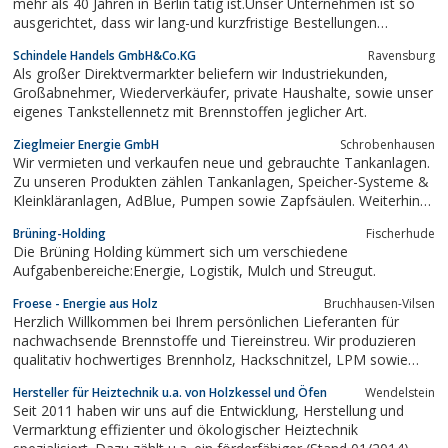
mehr als 40 Jahren in Berlin tätig ist.Unser Unternehmen ist so
ausgerichtet, dass wir lang-und kurzfristige Bestellungen
bedienen können.Für unsere selbstständige und zuverlässige
Schindele Handels GmbH&Co.KG
Ravensburg
Turnusbelieferung werden wir von unseren Kunden genauso
Als großer Direktvermarkter beliefern wir Industriekunden,
geschätzt, wie...
Großabnehmer, Wiederverkäufer, private Haushalte, sowie unser
eigenes Tankstellennetz mit Brennstoffen jeglicher Art.
Zieglmeier Energie GmbH
Schrobenhausen
Wir vermieten und verkaufen neue und gebrauchte Tankanlagen.
Zu unseren Produkten zählen Tankanlagen, Speicher-Systeme &
Kleinkläranlagen, AdBlue, Pumpen sowie Zapfsäulen. Weiterhin
bieten wir Ersatzteile und Umwelttechnik an. Alle weitern Infos
Brüning-Holding
Fischerhude
dazu, findet man bei uns auf der Seite unter
Die Brüning Holding kümmert sich um verschiedene
http://www.tankhandel.de
Aufgabenbereiche:Energie, Logistik, Mulch und Streugut.
Froese - Energie aus Holz
Bruchhausen-Vilsen
Herzlich Willkommen bei Ihrem persönlichen Lieferanten für
nachwachsende Brennstoffe und Tiereinstreu. Wir produzieren
qualitativ hochwertiges Brennholz, Hackschnitzel, LPM sowie
Stroh-Pellets und –Granulat aus nachhaltig bewirtschafteten,
Hersteller für Heiztechnik u.a. von Holzkessel und Öfen
Wendelstein
heimischen Wäldern und Äckern.
Seit 2011 haben wir uns auf die Entwicklung, Herstellung und
Vermarktung effizienter und ökologischer Heiztechnik