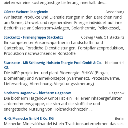
bieten wir eine kostengünstige Lieferung innerhalb des
Nürnberger Land an.
Günter Weinert Energiemix
Sassenburg
Wir bieten Produkte und Dienstleistungen in den Bereichen rund
um Sonne, Umwelt und regenerativer Energie individuell auf ihre
Bedürfnisse an.Solarstrom-Anlagen, Solarthermie, Pelletkessel,
Holzvergaseranlagen, Wärmepumpen,Kwk-Anlagen, Windenergie
Stackelitz - Firmengruppe Stackelitz
Coswig / Anh. OT Stackelitz
für Privathaushalte, Kaminöfen, Kamine, Grundöfen...
Ihr kompetenter Ansprechpartner in Landschafts- und
Gartenbau, Forstliche Dienstleistungen, Forstpflanzenproduktion,
Produktion nachwachsender Rohstoffe
Startseite - MR Schleswig-Holstein Energie Pool GmbH & Co.
Nienborstel
KG.
Die MEP projektiert und plant Bioenergie: BHKW (Biogas,
Biomethan) und Wärmekonzepte (Wärmenetz, Prozesswärme,
Liefervertrag, Abrechnung, Vergütungssicherung)
biotherm Hagenow – biotherm Hagenow
Hagenow
Die biotherm Hagenow GmbH ist ein Teil einer inhabergeführten
Unternehmensgruppe, die sich auf die stoffliche und
energetische Nutzung von Holzhackschnitzeln, ...
H.-G. Meinecke GmbH & Co. KG
Berlin
Meinecke Mineralölhandel ist ein Traditionsunternehmen das seit