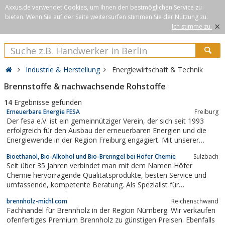
Axxus.de verwendet Cookies, um Ihnen den bestmöglichen Service zu
bieten. Wenn Sie auf der Seite weitersurfen stimmen Sie der Nutzung zu.
×
Ich stimme zu.
Industrie & Herstellung
Energiewirtschaft & Technik
Brennstoffe & nachwachsende Rohstoffe
14
Ergebnisse gefunden
Erneuerbare Energie FESA
Freiburg
Der fesa e.V. ist ein gemeinnütziger Verein, der sich seit 1993
erfolgreich für den Ausbau der erneuerbaren Energien und die
Energiewende in der Region Freiburg engagiert. Mit unserer
Arbeit sensibilisieren wir die Menschen für Erneuerbare Energien
Bioethanol, Bio-Alkohol und Bio-Brenngel bei Höfer Chemie
Sulzbach
und Energieeffizienz, schlagen mit innovativen Projekten neue
Seit über 35 Jahren verbindet man mit dem Namen Höfer
Wege ein und schaffen...
Chemie hervorragende Qualitätsprodukte, besten Service und
umfassende, kompetente Beratung. Als Spezialist für
Brennstoffe, Pool-Chemie, Wasserbetten-Chemie und
brennholz-michl.com
Reichenschwand
Reinigungsmittel dürfen sich unsere Kunden auf einen hohen
Fachhandel für Brennholz in der Region Nürnberg. Wir verkaufen
Qualitäts- und Sicherheitsanspruch sowie ein breites...
ofenfertiges Premium Brennholz zu günstigen Preisen. Ebenfalls