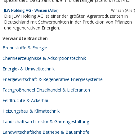
spezialisiert. Dazu zählt u.a. ein förderfähiger (Stand 01/2014)
Heizkessel zur Verbrennung von Stückholz, kurz: ein
JLW Holding AG - Winsen (Aller)
Winsen (Aller)
Holzvergaserkessel. Wer mehr Wert auf Ästhetik legt, für den
Die JLW Holding AG ist einer der größten Agrarproduzenten in
bieten wir ab April 2014 einen...
Deutschland mit Schwerpunkten in der Produktion von Pflanzen
und regenerativen Energien.
Verwandte Branchen
Brennstoffe & Energie
Chemieerzeugnisse & Adsorptionstechnik
Energie- & Umwelttechnik
Energiewirtschaft & Regenerative Energiesysteme
Fachgroßhandel Einzelhandel & Lieferanten
Feldfrüchte & Ackerbau
Heizungsbau & Klimatechnik
Landschaftsarchitektur & Gartengestaltung
Landwirtschaftliche Betriebe & Bauernhöfe