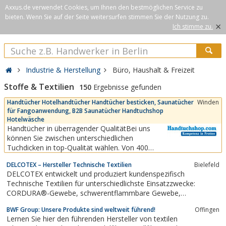
Axxus.de verwendet Cookies, um Ihnen den bestmöglichen Service zu
bieten. Wenn Sie auf der Seite weitersurfen stimmen Sie der Nutzung zu.
×
Ich stimme zu.
Industrie & Herstellung
Büro, Haushalt & Freizeit
Stoffe & Textilien
150
Ergebnisse gefunden
Handtücher Hotelhandtücher Handtücher besticken, Saunatücher
Winden
für Fangoanwendung, B2B Saunatücher Handtuchshop
Hotelwäsche
Handtücher in überragender QualitätBei uns
können Sie zwischen unterschiedlichen
Tuchdicken in top-Qualität wählen. Von 400
g/m² bis zum besonders flauschigen
DELCOTEX – Hersteller Technische Textilien
Bielefeld
Luxushandtuch, dem Residenz Deluxe plus mit
DELCOTEX entwickelt und produziert kundenspezifisch
einer Dicke von 630 g/m². Für alle gewerblichen
Technische Textilien für unterschiedlichste Einsatzzwecke:
und privaten Anwendungsbereiche führen wir die
CORDURA®-Gewebe, schwerentflammbare Gewebe,
passenden Frottierwaren,...
beschichtete Gewebe. Unser Artikelspektrum umfasst:
BWF Group: Unsere Produkte sind weltweit führend!
Offingen
Trägergewebe (Roh- und Fertiggewebe), Prozessgewebe,
Lernen Sie hier den führenden Hersteller von textilen
Gittergewebe, Gittergelege und thermoplastische Prepregs.