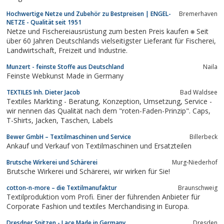
Hochwertige Netze und Zubehör zu Bestpreisen | ENGEL-
Bremerhaven
NETZE - Qualität seit 1951
Netze und Fischereiausrüstung zum besten Preis kaufen ⎈ Seit
über 60 Jahren Deutschlands vielseitigster Lieferant für Fischerei,
Landwirtschaft, Freizeit und Industrie.
Munzert - feinste Stoffe aus Deutschland
Naila
Feinste Webkunst Made in Germany
TEXTILES Inh. Dieter Jacob
Bad Waldsee
Textiles Markting - Beratung, Konzeption, Umsetzung, Service -
wir nennen das Qualität nach dem "roten-Faden-Prinzip". Caps,
T-Shirts, Jacken, Taschen, Labels
Bewer GmbH – Textilmaschinen und Service
Billerbeck
Ankauf und Verkauf von Textilmaschinen und Ersatzteilen
Brutsche Wirkerei und Schärerei
Murg-Niederhof
Brutsche Wirkerei und Schärerei, wir wirken für Sie!
cotton-n-more – die Textilmanufaktur
Braunschweig
Textilproduktion vom Profi. Einer der führenden Anbieter für
Corporate Fashion und textiles Merchandising in Europa.
Dresdner Spitzen - Lace Made in Germany
Dresden