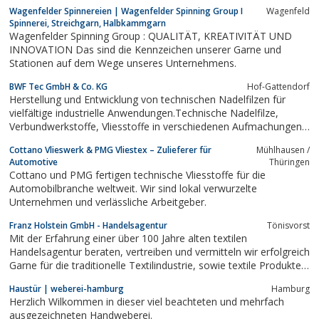
neue Maßstäbe. Interessierte haben die Möglichkeit des
Wagenfelder Spinnereien | Wagenfelder Spinning Group I
Wagenfeld
Fabrikverkaufs.
Spinnerei, Streichgarn, Halbkammgarn
Wagenfelder Spinning Group : QUALITÄT, KREATIVITÄT UND
INNOVATION Das sind die Kennzeichen unserer Garne und
Stationen auf dem Wege unseres Unternehmens.
BWF Tec GmbH & Co. KG
Hof-Gattendorf
Herstellung und Entwicklung von technischen Nadelfilzen für
vielfältige industrielle Anwendungen.Technische Nadelfilze,
Verbundwerkstoffe, Vliesstoffe in verschiedenen Aufmachungen
als Meterware, Plattenware oder in konfektionierter Form
Cottano Vlieswerk & PMG Vliestex – Zulieferer für
Mühlhausen /
(Stanzteile, Zuschnitte, Streifen, Ringe, etc.) erhältlich.Filze aus
Automotive
Thüringen
Wolle,...
Cottano und PMG fertigen technische Vliesstoffe für die
Automobilbranche weltweit. Wir sind lokal verwurzelte
Unternehmen und verlässliche Arbeitgeber.
Franz Holstein GmbH - Handelsagentur
Tönisvorst
Mit der Erfahrung einer über 100 Jahre alten textilen
Handelsagentur beraten, vertreiben und vermitteln wir erfolgreich
Garne für die traditionelle Textilindustrie, sowie textile Produkte
für industrielle Anwendungen.
Haustür | weberei-hamburg
Hamburg
Herzlich Wilkommen in dieser viel beachteten und mehrfach
ausgezeichneten Handweberei.