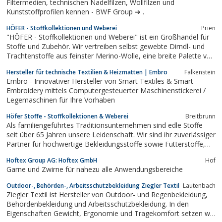
Filtermedien, technischen Nadelfilzen, Wollfilzen und
Kunststoffprofilen kennen - BWF Group ➔ .
HÖFER - Stoffkollektionen und Weberei
Prien
"HÖFER - Stoffkollektionen und Weberei" ist ein Großhandel für
Stoffe und Zubehör. Wir vertreiben selbst gewebte Dirndl- und
Trachtenstoffe aus feinster Merino-Wolle, eine breite Palette von
Standardstoffen in den Bereichen DOB und HAKA, Futter u.
Hersteller für technische Textilien & Heizmatten | Embro
Falkenstein
Schneiderzubehör. Für Österreich Exklusivvertretung von Ungaro
Embro - Innovativer Hersteller von Smart Textiles & Smart
und...
Embroidery mittels Computergesteuerter Maschinenstickerei /
Legemaschinen für Ihre Vorhaben
Höfer Stoffe - Stoffkollektionen & Weberei
Breitbrunn
Als familiengeführtes Traditionsunternehmen sind edle Stoffe
seit über 65 Jahren unsere Leidenschaft. Wir sind ihr zuverlässiger
Partner für hochwertige Bekleidungsstoffe sowie Futterstoffe,
Kurzwaren und Schneiderzubehör.
Hoftex Group AG: Hoftex GmbH
Hof
Garne und Zwirne für nahezu alle Anwendungsbereiche
Outdoor-, Behörden-, Arbeitsschutzbekleidung Ziegler Textil
Lautenbach
Ziegler Textil ist Hersteller von Outdoor- und Regenbekleidung,
Behördenbekleidung und Arbeitsschutzbekleidung. In den
Eigenschaften Gewicht, Ergonomie und Tragekomfort setzen wir