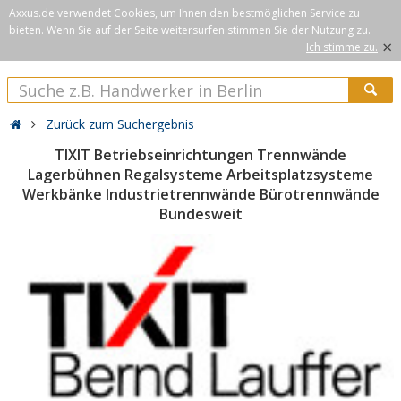
Axxus.de verwendet Cookies, um Ihnen den bestmöglichen Service zu
bieten. Wenn Sie auf der Seite weitersurfen stimmen Sie der Nutzung zu.
×
Ich stimme zu.
Zurück zum Suchergebnis
TIXIT Betriebseinrichtungen Trennwände
Lagerbühnen Regalsysteme Arbeitsplatzsysteme
Werkbänke Industrietrennwände Bürotrennwände
Bundesweit