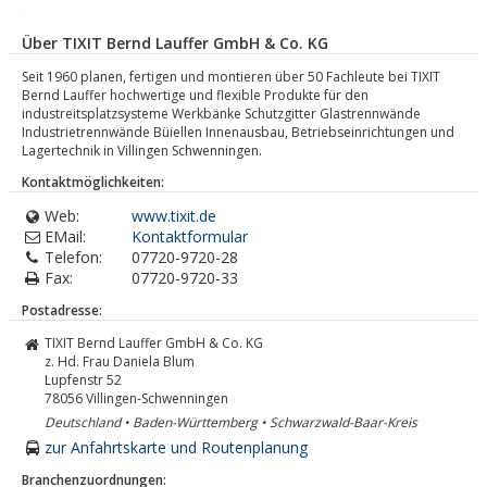
Über TIXIT Bernd Lauffer GmbH & Co. KG
Seit 1960 planen, fertigen und montieren über 50 Fachleute bei TIXIT
Bernd Lauffer hochwertige und flexible Produkte für den
industreitsplatzsysteme Werkbänke Schutzgitter Glastrennwände
Industrietrennwände Büiellen Innenausbau, Betriebseinrichtungen und
Lagertechnik in Villingen Schwenningen.
Kontaktmöglichkeiten:
Web:
www.tixit.de
EMail:
Kontaktformular
Telefon:
07720-9720-28
Fax:
07720-9720-33
Postadresse:
TIXIT Bernd Lauffer GmbH & Co. KG
z. Hd. Frau Daniela Blum
Lupfenstr 52
78056
Villingen-Schwenningen
Deutschland • Baden-Württemberg • Schwarzwald-Baar-Kreis
zur Anfahrtskarte und Routenplanung
Branchenzuordnungen: