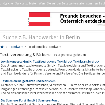
öglichen Service zu bieten. Wenn Sie auf der Seite weitersurfen stimmen Sie d
Handwerk
Traditionelles Handwerk
Textilveredelung & Färberei
99
Ergebnisse gefunden
textilekonzepte GmbH: Textilbedruckung Textildruck Textiltransferdruck
Das Unternehmen textilekonzepte GmbH - Textilveredelung und Textildruckerei für Textilbedru
Textildruck und Textilbedruckung bedruckt Promotionkleidung, Mitarbeiterbekleidung, Messebekleidung, Corporate Fashion
und Teambekleidung für Firmen, Vereine und Freiberufler. Die Textilagen
Textilien online gestalten und bedrucken
Gestalten Sie Ihre Baumwolltaschen, Vliestaschen, T-Shirts oder Polo-Shirts einfach selbst und vertrauen Sie unseren
langjährigen Erfahrungen im textilen Siebdruck. In unserem Webshop können Sie
und so das Aussehen Ihrer Werbetextilien selbst bestimmen. Wir bedrucken Ihr
Die Spinnerei Forst GmbH | Spinnerei-Forst
Bei der Spinnerei Forst GmbH gibt es eine Färberei, Mischrei, Spinnerei, Spulerei und Zwirnerei mit Produkten auch auf Basis