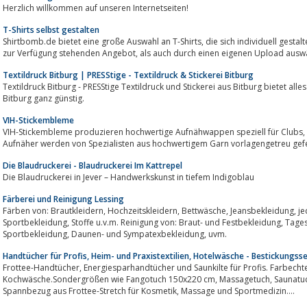
Herzlich willkommen auf unseren Internetseiten!
T-Shirts selbst gestalten
Shirtbomb.de bietet eine große Auswahl an T-Shirts, die sich individuell gestalten lassen. Motive lassen sich sowohl aus dem
zur Verfügung stehenden Angebot, als auch durch einen eigenen Upload 
Textildruck Bitburg | PRESStige - Textildruck & Stickerei Bitburg
Textildruck Bitburg - PRESStige Textildruck und Stickerei aus Bitburg bietet alle
Bitburg ganz günstig.
VIH-Stickembleme
VIH-Stickembleme produzieren hochwertige Aufnähwappen speziell für Clubs, Vereine, Industrie und Gewerbe. Unsere
Aufnäher werden von Spezialisten aus hochwertigem Garn vorlagengetreu gefe
Die Blaudruckerei - Blaudruckerei Im Kattrepel
Die Blaudruckerei in Jever – Handwerkskunst in tiefem Indigoblau
Färberei und Reinigung Lessing
Färben von: Brautkleidern, Hochzeitskleidern, Bettwäsche, Jeansbekleidung, jede Tagesbekleidung, Daunen- und
Sportbekleidung, Stoffe u.v.m. Reinigung von: Braut- und Festbekleidung, Tagesbekleidung, Dienstbekleidung,
Sportbekleidung, Daunen- und Sympatexbekleidung, uvm.
Handtücher für Profis, Heim- und Praxistextilien, Hotelwäsche - Bestickungsse
Frottee-Handtücher, Energiesparhandtücher und Saunkilte für Profis. Farbechte Einfärbung daher friseurgeeignet, chlorecht,
Kochwäsche.Sondergrößen wie Fangotuch 150x220 cm, Massagetuch, Saunatuch auch Strandtuch.Therapieliegenbezüge als
Spannbezug aus Frottee-Stretch für Kosmetik, Massage und Sportmedizin....