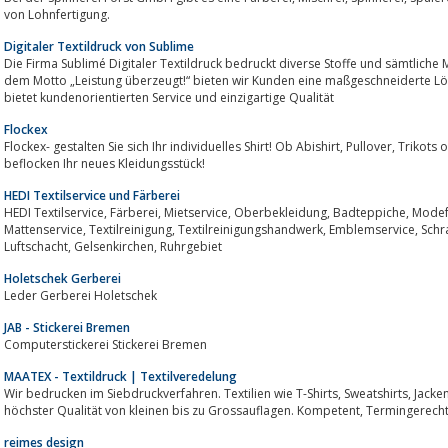
von Lohnfertigung.
Digitaler Textildruck von Sublime
Die Firma Sublimé Digitaler Textildruck bedruckt diverse Stoffe und sämtliche M
dem Motto „Leistung überzeugt!“ bieten wir Kunden eine maßgeschneiderte Lös
bietet kundenorientierten Service und einzigartige Qualität
Flockex
Flockex- gestalten Sie sich Ihr individuelles Shirt! Ob Abishirt, Pullover, Trikots oder Jacken! Sie wählen den Text und wir
beflocken Ihr neues Kleidungsstück!
HEDI Textilservice und Färberei
HEDI Textilservice, Färberei, Mietservice, Oberbekleidung, Badteppiche, Modefarben, Textilaufbereitung, Berufsbekleidung,
Mattenservice, Textilreinigung, Textilreinigungshandwerk, Emblemservice, Schrankservice, Ständekleidung, Calcum, Am
Luftschacht, Gelsenkirchen, Ruhrgebiet
Holetschek Gerberei
Leder Gerberei Holetschek
JAB - Stickerei Bremen
Computerstickerei Stickerei Bremen
MAATEX - Textildruck | Textilveredelung
Wir bedrucken im Siebdruckverfahren. Textilien wie T-Shirts, Sweatshirts, Jacken, Mützen und vieles mehr fertigen wir in
höchster Qualität von kleinen bis zu Gross
reimes design