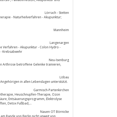
Lörrach - Stetten
Mannheim
Langenargen
e Verfahren - Akupunktur - Colon Hydro -
 - Krebsabwehr
Neu-Isenburg
 Arthrose betroffene Gelenke trainieren,
Löbau
eren ambulanten Pflegedienst, der Sie und Ihre Angehörigen in allen Lebenslagen unterstützt.
Garmisch-Partenkirchen
netherapie, Heuschnupfen-Therapie, Ozon
Fußbad Behandlung, Baunscheidtieren(Tennisarm, Gelenkentzündungen), Entgiften, Detox Fußbad,...
Nauen OT Börnicke
 am Rande von Berlin nicht unweit von