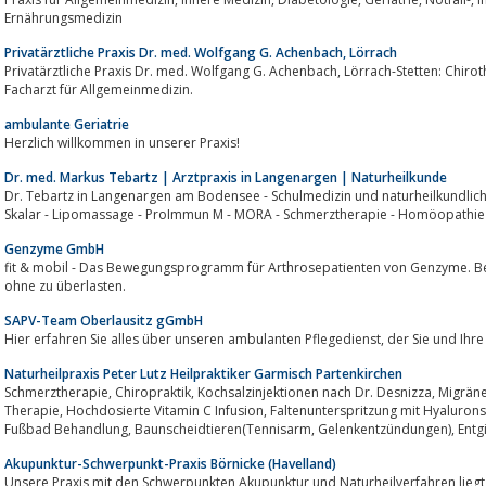
Ernährungsmedizin
Privatärztliche Praxis Dr. med. Wolfgang G. Achenbach, Lörrach
Privatärztliche Praxis Dr. med. Wolfgang G. Achenbach, Lörrach-Stetten: Chirotherapie - Naturheilverfahren - Akupunktur;
Facharzt für Allgemeinmedizin.
ambulante Geriatrie
Herzlich willkommen in unserer Praxis!
Dr. med. Markus Tebartz | Arztpraxis in Langenargen | Naturheilkunde
Dr. Tebartz in Langenargen am Bodensee - Schulmedizin und naturheilkundlich
Skalar - Lipomassage - ProImmun M - MORA - Schmerztherapie - Homöopathie
Genzyme GmbH
fit & mobil - Das Bewegungsprogramm für Arthrosepatienten von Genzyme. Bei
ohne zu überlasten.
SAPV-Team Oberlausitz gGmbH
Hier erfahren Sie alles über uns
Naturheilpraxis Peter Lutz Heilpraktiker Garmisch Partenkirchen
Schmerztherapie, Chiropraktik, Kochsalzinjektionen nach Dr. Desnizza, Migrä
Therapie, Hochdosierte Vitamin C Infusion, Faltenunterspritzung mit Hyaluronsäure, Entsäuerungsprogramm, Elektrolyse
Akupunktur-Schwerpunkt-Praxis Börnicke (Havelland)
Unsere Praxis mit den Schwerpunkten Akupunktur und Naturheilverfahren liegt