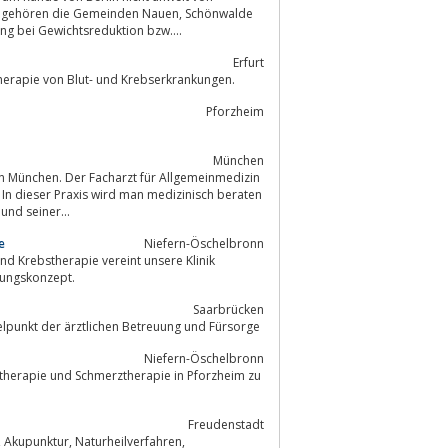
g bei Gewichtsreduktion bzw....
Erfurt
e und Onkologie, Erfurt, Diagnostik und Therapie von Blut- und Krebserkrankungen.
Pforzheim
München
 in München. Der Facharzt für Allgemeinmedizin
und seiner...
e
Niefern-Öschelbronn
lungskonzept.
Saarbrücken
telpunkt der ärztlichen Betreuung und Fürsorge
Niefern-Öschelbronn
Freudenstadt