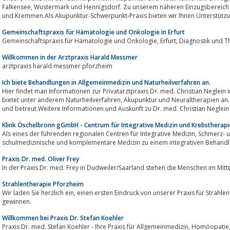
Falkensee, Wustermark und Hennigsdorf. Zu unserem näheren Einzugsbereich gehören die Gemeinden Nauen, Schönwalde
und Kremmen.Als Akupunktur-Schwerpunkt-Praxis bieten wir Ihnen Unterstützun
Gemeinschaftspraxis für Hämatologie und Onkologie in Erfurt
Gemeinschaftspraxis für Hämatologi
Willkommen in der Arztpraxis Harald Messmer
arztpraxis harald messmer pforzheim
Ich biete Behandlungen in Allgemeinmedizin und Naturheilverfahren an.
Hier findet man Informationen zur Privatarztpraxis Dr. med. Christian Neglein
bietet unter anderem Naturheilverfahren, Akupunktur und Neuraltherapien an. In dieser Praxis wird man medizinisch beraten
und betreut.Weitere Informationen und Auskunft zu Dr. med. Christian Neglein 
Klink Öschelbronn gGmbH - Centrum für Integrative Medizin und Krebstherapi
Als eines der führenden regionalen Centren für Integrative Medizin, Schmerz- und Krebstherapie vereint unsere Klinik
schulmedizinische und komplementäre Medizin zu einem integrativen Behand
Praxis Dr. med. Oliver Frey
In der Praxis Dr. med. Frey in Dudweiler/Saarland stehen die Menschen im Mit
Strahlentherapie Pforzheim
Wir laden Sie herzlich ein, einen ersten Eindruck von unserer Praxis für Strahlentherapie und Schmerztherapie in Pforzheim zu
gewinnen.
Willkommen bei Praxis Dr. Stefan Koehler
Praxis Dr. med. Stefan Koehler - Ihre Praxis für Allgemeinmedizin, Homöopatie, Akupunktur, Naturheilverfahren,