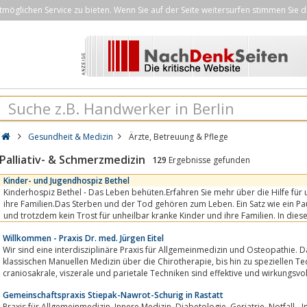
öglichen Service zu bieten. Wenn Sie auf der Seite weitersurfen stimmen Sie d
Gesundheit & Medizin
Ärzte, Betreuung & Pflege
Palliativ- & Schmerzmedizin
129
Ergebnisse gefunden
Kinder- und Jugendhospiz Bethel
Kinderhospiz Bethel - Das Leben behüten.Erfahren Sie mehr über die Hilfe für
ihre Familien.Das Sterben und der Tod gehören zum Leben. Ein Satz wie ein Paukensc
und trotzdem kein Trost für unheilbar kranke Kinder und ihre Familien. In die
brauchen die...
Willkommen - Praxis Dr. med. Jürgen Eitel
Wir sind eine interdisziplinäre Praxis für Allgemeinmedizin und Osteopathie.
klassischen Manuellen Medizin über die Chirotherapie, bis hin zu speziellen Techniken der Osteopathie. Beispielsweise
craniosakrale, viszerale und parietale Techniken sind effektive und wirku
Gemeinschaftspraxis Stiepak-Nawrot-Schurig in Rastatt
Praxis für Allgemeinmedizin, Innere Medizin, Diabetologie, Geriatrie, Notfall-, Intensiv-, Palliativmedizin, Akupunktur und