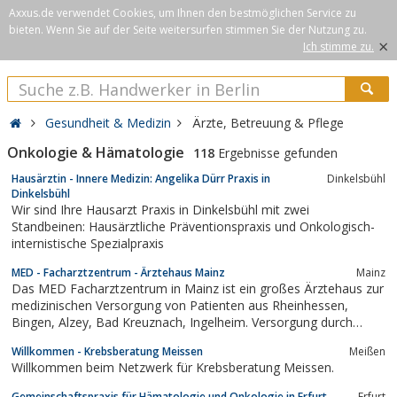
Axxus.de verwendet Cookies, um Ihnen den bestmöglichen Service zu
bieten. Wenn Sie auf der Seite weitersurfen stimmen Sie der Nutzung zu.
×
Ich stimme zu.
Gesundheit & Medizin
Ärzte, Betreuung & Pflege
Onkologie & Hämatologie
118
Ergebnisse gefunden
Hausärztin - Innere Medizin: Angelika Dürr Praxis in
Dinkelsbühl
Dinkelsbühl
Wir sind Ihre Hausarzt Praxis in Dinkelsbühl mit zwei
Standbeinen: Hausärztliche Präventionspraxis und Onkologisch-
internistische Spezialpraxis
MED - Facharztzentrum - Ärztehaus Mainz
Mainz
Das MED Facharztzentrum in Mainz ist ein großes Ärztehaus zur
medizinischen Versorgung von Patienten aus Rheinhessen,
Bingen, Alzey, Bad Kreuznach, Ingelheim. Versorgung durch
einen Facharzt wie Onkologe, Kardiologe, Rheumatologe,
Willkommen - Krebsberatung Meissen
Meißen
Orthopäde, Radiologe, Radiologie und Ambulante Operationen.
Willkommen beim Netzwerk für Krebsberatung Meissen.
Gemeinschaftspraxis für Hämatologie und Onkologie in Erfurt
Erfurt