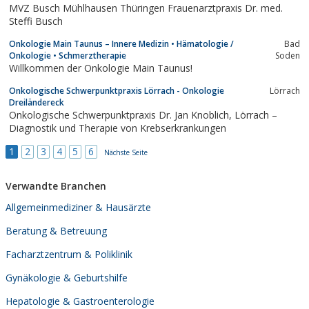
MVZ Busch Mühlhausen Thüringen Frauenarztpraxis Dr. med.
eine Zuweisungspraxis und ausschließlich...
Steffi Busch
Onkologie Main Taunus – Innere Medizin • Hämatologie /
Bad
Onkologie • Schmerztherapie
Soden
Willkommen der Onkologie Main Taunus!
Onkologische Schwerpunktpraxis Lörrach - Onkologie
Lörrach
Dreiländereck
Onkologische Schwerpunktpraxis Dr. Jan Knoblich, Lörrach –
Diagnostik und Therapie von Krebserkrankungen
1
2
3
4
5
6
Nächste Seite
Verwandte Branchen
Allgemeinmediziner & Hausärzte
Beratung & Betreuung
Facharztzentrum & Poliklinik
Gynäkologie & Geburtshilfe
Hepatologie & Gastroenterologie