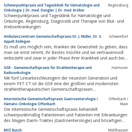
Schwerpunktpraxis und Tagesklinik für Hämatologie und
Regensburg
Onkologie | Dr. med. Dengler | Dr. med. Kröber
Schwerpunktpraxis und Tagesklinik für Hämatologie und
Onkologie, Regensburg, Diagnostik und Therapie von Blut- und
Krebserkrankungen
Ambulanzzentrum Gemeinschaftspraxis Dr. J. Müller, Dr. S.
Schweinfurt
Appelt Kollegen
Es muß uns möglich sein, Kranken die Gewissheit zu geben, dass
man sie ernst nimmt, ihr Bestes möchte und sie vertrauensvoll
einbezieht und zwar in jeder Phase ihrer Krankheit und auch bei
der Aufrechterhaltung ihrer Gesundheit.Unsere Arbeit mit und an
GSR - Gemeinschaftspraxis für Strahlentherapie und
Hannover
dem Patienten muß stets von einer hohen, umfassenden und
Radioonkologie
konstanten...
Mit fünf Linearbeschleunigern der neuesten Generation und
einem PET-CT ist die GSR eine der größten und modernsten
strahlentherapeutischen Gemeinschaftspraxen
Norddeutschlands.
Internistische Gemeinschaftspraxis Gastroenterologie /
Offenbach /
Hämato-Onkologie Offenbach
Main
Die Internistische Gemeinschaftspraxis behandelt
schwerpunktmäßig Patientinnen und Patienten mit Erkrankungen
des Magen-Darm-Traktes (Gastroenterologie) und bösartigen
Tumoren sowie Krankheiten der blutbildenden Organe (Hämato-
MVZ Busch
Mühlhausen
Onkologie). Die Internistische Gemeinschaftspraxis Offenbach ist