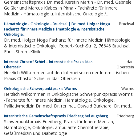
Gemeinschaftspraxis Dr. med. Kerstin Martin - Dr. med. Gabriele
Geißler und Marcus Klabes in Pirna - Fachärzte für Innere
Medizin - Hämatologie u. Internistische Onkologie /
Palliativmedizin - Telefon: 03501/761211 - 01796 Pirna Copitz
Hämatologie - Onkologie - Bruchsal | Dr. med. Holger Noga
Bruchsal
Facharzt für Innere Medizin Hämatologie & Internistische
Onkologie,...
Dr. med. Holger Noga Facharzt für Innere Medizin Hämatologie
& Internistische Onkologie, Robert-Koch-Str. 2, 76646 Bruchsal,
Fürst-Stirum-Klinik
Internist Christof Schiel – Internistische Praxis Idar-
Idar-
Oberstein
Oberstein
Herzlich Willkommen auf den Internetseiten der Internistischen
Praxis Christof Schiel in Idar-Oberstein
Onkologische Schwerpunktpraxis Worms
Worms
Herzlich Willkommen in Onkologische Schwerpunktpraxis Worms
-Fachärzte für Innere Medizin, Hämatologie, Onkologie,
Palliativmedizin Dr. med. Dr. rer. nat. Oswald Burkhard, Dr. med.
Birgit Reimann und Dr. med. Christian Lorentz
Internistische Gemeinschaftspraxis Friedberg bei Augsburg
Friedberg
Schwerpunktpraxis Friedberg, Praxis für Innere Medizin,
Hämatologie, Onkologie, ambulante Chemotherapie,
Gefäßmedizin und Diabetologie