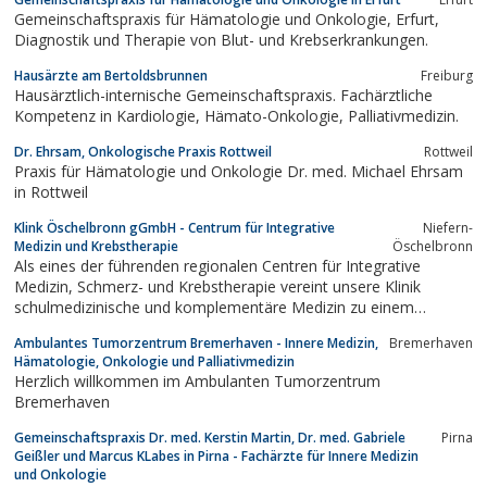
Gemeinschaftspraxis für Hämatologie und Onkologie, Erfurt,
Diagnostik und Therapie von Blut- und Krebserkrankungen.
Hausärzte am Bertoldsbrunnen
Freiburg
Hausärztlich-internische Gemeinschaftspraxis. Fachärztliche
Kompetenz in Kardiologie, Hämato-Onkologie, Palliativmedizin.
Dr. Ehrsam, Onkologische Praxis Rottweil
Rottweil
Praxis für Hämatologie und Onkologie Dr. med. Michael Ehrsam
in Rottweil
Klink Öschelbronn gGmbH - Centrum für Integrative
Niefern-
Medizin und Krebstherapie
Öschelbronn
Als eines der führenden regionalen Centren für Integrative
Medizin, Schmerz- und Krebstherapie vereint unsere Klinik
schulmedizinische und komplementäre Medizin zu einem
integrativen Behandlungskonzept.
Ambulantes Tumorzentrum Bremerhaven - Innere Medizin,
Bremerhaven
Hämatologie, Onkologie und Palliativmedizin
Herzlich willkommen im Ambulanten Tumorzentrum
Bremerhaven
Gemeinschaftspraxis Dr. med. Kerstin Martin, Dr. med. Gabriele
Pirna
Geißler und Marcus KLabes in Pirna - Fachärzte für Innere Medizin
und Onkologie