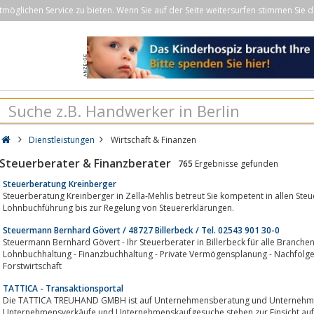
öglichen Service zu bieten. Wenn Sie auf der Seite weitersurfen stimmen Sie d
Dienstleistungen
Wirtschaft & Finanzen
Steuerberater & Finanzberater
765
Ergebnisse gefunden
Steuerberatung Kreinberger
Steuerberatung Kreinberger in Zella-Mehlis betreut Sie kompetent in allen Steu
Lohnbuchführung bis zur Regelung von Steuererklärungen.
Steuermann Bernhard Gövert / 48727 Billerbeck / Tel. 02543 901 30-0
Steuermann Bernhard Gövert - Ihr Steuerberater in Billerbeck für alle Branche
Lohnbuchhaltung - Finanzbuchhaltung - Private Vermögensplanung - Nachfolger
Forstwirtschaft
TATTICA - Transaktionsportal
Die TATTICA TREUHAND GMBH ist auf Unternehmensberatung und Unternehmens
Unternehmensverkäufe und Unternehmenskaufgesuche stehen zur Einsicht auf d