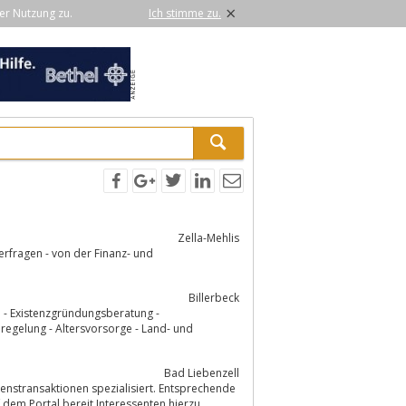
×
er Nutzung zu.
Ich stimme zu.
Zella-Mehlis
erfragen - von der Finanz- und
Billerbeck
n - Existenzgründungsberatung -
egelung - Altersvorsorge - Land- und
Bad Liebenzell
transaktionen spezialisiert. Entsprechende
em Portal bereit.Interessenten hierzu