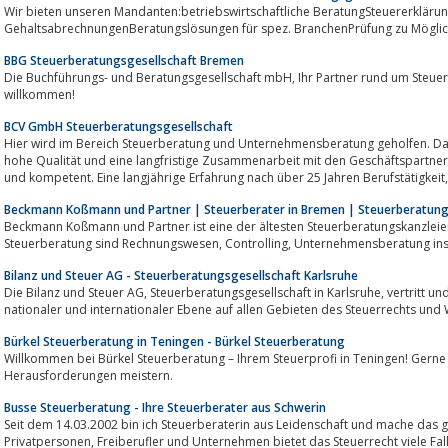
Wir bieten unseren Mandanten:betriebswirtschaftliche BeratungSteuererklär
GehaltsabrechnungenBeratungslösungen für spez. BranchenPrüfung zu Möglich
BBG Steuerberatungsgesellschaft Bremen
Die Buchführungs- und Beratungsgesellschaft mbH, Ihr Partner rund um Steuern und Wirtschaft, heisst Sie herzlich
willkommen!
BCV GmbH Steuerberatungsgesellschaft
Hier wird im Bereich Steuerberatung und Unternehmensberatung geholfen. Da
hohe Qualität und eine langfristige Zusammenarbeit mit den Geschäftspartnern
Beckmann Koßmann und Partner | Steuerberater in Bremen | Steuerberatun
Beckmann Koßmann und Partner ist eine der ältesten Steuerberatungskanzlei
Steuerberatung sind Rechnungswesen, Control
Bilanz und Steuer AG - Steuerberatungsgesellschaft Karlsruhe
Die Bilanz und Steuer AG, Steuerberatungsgesellschaft in Karlsruhe, vertritt und betreut Unternehmen und Privatpersonen auf
nationaler und internationaler Ebene auf allen Gebieten des Steuerrechts und 
Bürkel Steuerberatung in Teningen - Bürkel Steuerberatung
Willkommen bei Bürkel Steuerberatung – Ihrem Steuerprofi in Teningen! Gerne 
Herausforderungen meistern.
Busse Steuerberatung - Ihre Steuerberater aus Schwerin
Seit dem 14.03.2002 bin ich Steuerberaterin aus Leidenschaft und mache das gerne, was anderen den Schlaf ra
Privatpersonen, Freiberufler und Unternehmen bietet das Steuerrecht viele Fallstricke – aber auch Möglichkeiten. Unser Ziel