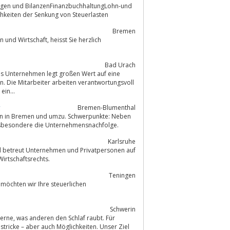
ungen und BilanzenFinanzbuchhaltungLohn-und
keiten der Senkung von Steuerlasten
Bremen
Bad Urach
s Unternehmen legt großen Wert auf eine
. Die Mitarbeiter arbeiten verantwortungsvoll
und kompetent. Eine langjährige Erfahrung nach über 25 Jahren Berufstätigkeit, ein...
g
Bremen-Blumenthal
en in Bremen und umzu. Schwerpunkte: Neben
ling, Unternehmensberatung insbesondere die Unternehmensnachfolge.
Karlsruhe
Wirtschaftsrechts.
Teningen
möchten wir Ihre steuerlichen
Schwerin
ubt. Für