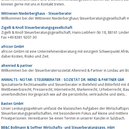
können gerne mit uns in Kontakt treten.
Wittneven Niederberghaus - Steuerberater
Willkommen bei der Wittneven Niederberghaus Steuerberatungsgesellschaft 
Zigelli & Knoll Steuerberatungsgesellschaft
Zigelli & Knoll Steuerberatungsgesellschaft, Hans-Liebherr-Str.18, 88161 Lindenberg, Deutschland, Telefon +49 8381 9207-0,
Fax +49 8381 9207-30
africon GmbH
africon GmbH ist eine Unternehmensberatung mit einzigem Schwerpunkt Afrika
dabei Kosten, Risiko und Zeit.
altenried & partner
Willkommen bei der Steuerberatersozietät Altenried & Partner in Lindau am 
ANWALTS- NOTAR- STEUERBERATER - SOZIETÄT DR. WEND & PARTNER GbR
Spezialisierte Rechtsanwälte und Steuerberater in Bielefeld und Bitterfeld mit
Wettbewerbsrecht, Presserecht, Internetrecht, Markenrecht, Urheberrecht, Baurecht, Erbrecht, Steuerrecht freuen sich auf ein
unverbindliches Vorgespräch wie auf die persönliche, vertrauliche und stets...
Basten GmbH
Unser Leistungsspektrum umfasst die klassischen Aufgaben der Wirtschaftspr
Steuerberatungsgesellschaften, mit besonderem Fokus auf kleine und mittlere mittelständische Unternehmen und
Privatpersonen. Vereinbaren Sie einen Termin in unserer Kanzlei in Sulzbach.
BB&C Bollmann & Seffner Wirtschafts- und Steuerberatungsges. mbH