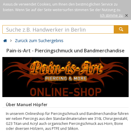
Axxus.de verwendet Cookies, um Ihnen den bestmöglichen Service zu
bieten. Wenn Sie auf der Seite weitersurfen stimmen Sie der Nutzung zu.
×
Ich stimme zu.
Zurück zum Suchergebnis
Pain-is-Art - Piercingschmuck und Bandmerchandise
Über Manuel Höpfer
In unserem Onlineshop für Piercingschmuck und Bandmerchandise führen
wir neben Piercings aus den Standardmaterialien wie 316L Chirurgenstahl,
G23 Titan und Acryl auch organischen Piercingschmuck aus Horn, Bone
oder diversen Hölzern, aus PTFE und Silikon.