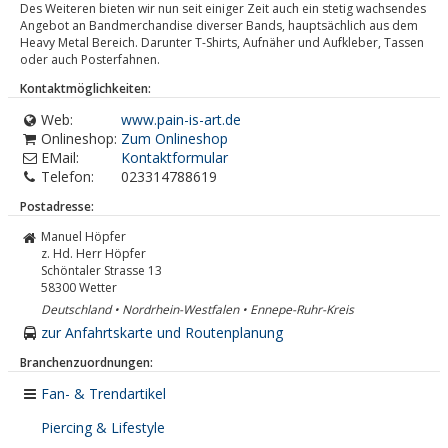
Des Weiteren bieten wir nun seit einiger Zeit auch ein stetig wachsendes
Angebot an Bandmerchandise diverser Bands, hauptsächlich aus dem
Heavy Metal Bereich. Darunter T-Shirts, Aufnäher und Aufkleber, Tassen
oder auch Posterfahnen.
Kontaktmöglichkeiten:
Web:
www.pain-is-art.de
Onlineshop:
Zum Onlineshop
EMail:
Kontaktformular
Telefon:
023314788619
Postadresse:
Manuel Höpfer
z. Hd. Herr Höpfer
Schöntaler Strasse 13
58300
Wetter
Deutschland • Nordrhein-Westfalen • Ennepe-Ruhr-Kreis
zur Anfahrtskarte und Routenplanung
Branchenzuordnungen:
Fan- & Trendartikel
Piercing & Lifestyle