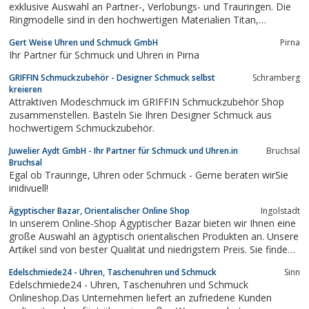
exklusive Auswahl an Partner-, Verlobungs- und Trauringen. Die
Ringmodelle sind in den hochwertigen Materialien Titan,
Gelbgold oder Weißgold erhältlich und werden in sorgfältiger
Gert Weise Uhren und Schmuck GmbH
Pirna
Handarbeit in der gewählten Ringgröße angefertigt.Auf Wunsch
Ihr Partner für Schmuck und Uhren in Pirna
des Kunden können die...
GRIFFIN Schmuckzubehör - Designer Schmuck selbst
Schramberg
kreieren
Attraktiven Modeschmuck im GRIFFIN Schmuckzubehör Shop
zusammenstellen. Basteln Sie Ihren Designer Schmuck aus
hochwertigem Schmuckzubehör.
Juwelier Aydt GmbH - Ihr Partner für Schmuck und Uhren.in
Bruchsal
Bruchsal
Egal ob Trauringe, Uhren oder Schmuck - Gerne beraten wirSie
inidivuell!
Ägyptischer Bazar, Orientalischer Online Shop
Ingolstadt
In unserem Online-Shop Ägyptischer Bazar bieten wir Ihnen eine
große Auswahl an ägyptisch orientalischen Produkten an. Unsere
Artikel sind von bester Qualität und niedrigstem Preis. Sie finden
bei uns ** Ägyptischer Bazar ** alles rund um den Orient und
Edelschmiede24 - Uhren, Taschenuhren und Schmuck
Sinn
des Alten Ägyptens,Wasserpfeifen, Shisha, Parfümflaschen,
Edelschmiede24 - Uhren, Taschenuhren und Schmuck
Flakons,...
Onlineshop.Das Unternehmen liefert an zufriedene Kunden