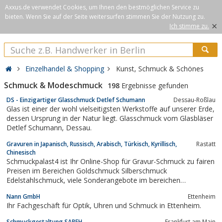
Axxus.de verwendet Cookies, um Ihnen den bestmöglichen Service zu
bieten. Wenn Sie auf der Seite weitersurfen stimmen Sie der Nutzung zu.
×
Ich stimme zu.
Einzelhandel & Shopping
Kunst, Schmuck & Schönes
Schmuck & Modeschmuck
198
Ergebnisse gefunden
DS - Einzigartiger Glasschmuck Detlef Schumann
Dessau-Roßlau
Glas ist einer der wohl vielseitigsten Werkstoffe auf unserer Erde,
dessen Ursprung in der Natur liegt. Glasschmuck vom Glasbläser
Detlef Schumann, Dessau.
Gravuren in Japanisch, Russisch, Arabisch, Türkisch, Kyrillisch,
Rastatt
Chinesisch
Schmuckpalast4 ist Ihr Online-Shop für Gravur-Schmuck zu fairen
Preisen im Bereichen Goldschmuck Silberschmuck
Edelstahlschmuck, viele Sonderangebote im bereichen
Kinderschmuck, Id Armbänder, Tauf Armbänder, Gravur
Nann GmbH
Ettenheim
Anhänger. Schmuckpalast24 aus Rastatt kauft Silber und
Ihr Fachgeschäft für Optik, Uhren und Schmuck in Ettenheim.
Goldschmuck, Silberankauf sowie Versilbertes Besteck +...
Schmuckgestaltung SABEH
Frankfurt am Main