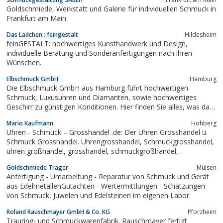
Goldschmiede, Werkstatt und Galerie für individuellen Schmuck in
Frankfurt am Main
Das Lädchen : feingestalt
Hildesheim
feinGESTALT: hochwertiges Kunsthandwerk und Design,
individuelle Beratung und Sonderanfertigungen nach ihren
Wünschen.
Elbschmuck GmbH
Hamburg
Die Elbschmuck GmbH aus Hamburg führt hochwertigen
Schmuck, Luxusuhren und Diamanten, sowie hochwertiges
Geschirr zu günstigen Konditionen. Hier finden Sie alles, was das
Herz begehrt. Darüber hinaus bietet die Elbschmuck GmbH auch
Mario Kaufmann
Hohberg
individuelle Neuanfertigungen für Schmuck und Trauringe an.
Uhren - Schmuck – Grosshandel .de: Der Uhren Grosshandel u.
Schmuck Grosshandel. Uhrengrosshandel, Schmuckgrosshandel,
uhren großhandel, grosshandel, schmuckgroßhandel,
uhrengrosshandel, grosshandel uhren, uhrengrosshandel,
Goldschmiede Träger
Mülsen
silberschmuck grosshandel, uhren, schmuck, B2B
Anfertigung - Umarbeitung - Reparatur von Schmuck und Gerät
aus EdelmetallenGutachten - Wertermittlungen - Schätzungen
von Schmuck, Juwelen und Edelsteinen im eigenen Labor
Roland Rauschmayer GmbH & Co. KG
Pforzheim
Trauring- und Schmuckwarenfabrik. Rauschmayer fertigt