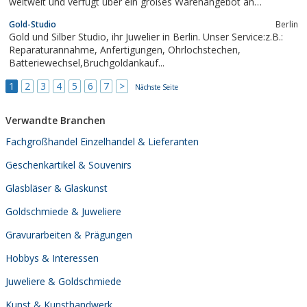
weltweit und verfügt über ein großes Warenangebot an
Taucheruhren, Militäruhren, Fliegeruhren, Taschenuhren,
Gold-Studio
Berlin
Chronographen, Automatikuhren und viele mehr.Neben Uhren
Gold und Silber Studio, ihr Juwelier in Berlin. Unser Service:z.B.:
finden auch schöne Schmuckstücke ihren Platz bei...
Reparaturannahme, Anfertigungen, Ohrlochstechen,
Batteriewechsel,Bruchgoldankauf...
1
2
3
4
5
6
7
>
Nächste Seite
Verwandte Branchen
Fachgroßhandel Einzelhandel & Lieferanten
Geschenkartikel & Souvenirs
Glasbläser & Glaskunst
Goldschmiede & Juweliere
Gravurarbeiten & Prägungen
Hobbys & Interessen
Juweliere & Goldschmiede
Kunst & Kunsthandwerk