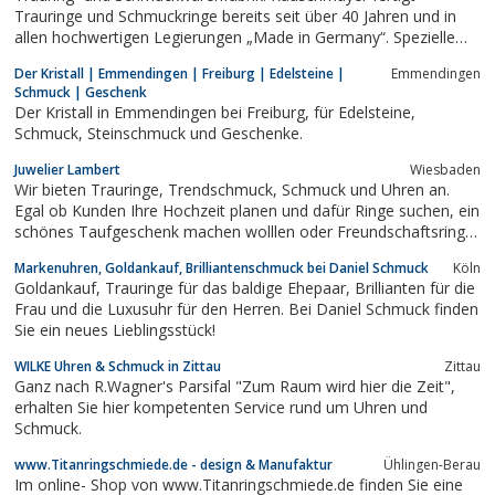
Trauringe und Schmuckringe bereits seit über 40 Jahren und in
allen hochwertigen Legierungen „Made in Germany“. Spezielle
Punzierung ist die „Glückstaubenprägung“.Zusätzlich stellt die
Der Kristall | Emmendingen | Freiburg | Edelsteine |
Emmendingen
Firma Star Creations International, die Tochterfirma von
Schmuck | Geschenk
Rauschmayer aus Hong Kong...
Der Kristall in Emmendingen bei Freiburg, für Edelsteine,
Schmuck, Steinschmuck und Geschenke.
Juwelier Lambert
Wiesbaden
Wir bieten Trauringe, Trendschmuck, Schmuck und Uhren an.
Egal ob Kunden Ihre Hochzeit planen und dafür Ringe suchen, ein
schönes Taufgeschenk machen wolllen oder Freundschaftsringe
oder eine schicke Uhr suchen. Bei uns finden Sie garantiert das
Markenuhren, Goldankauf, Brilliantenschmuck bei Daniel Schmuck
Köln
Passende für jeden Geschmack und für jeden Geldbeutel.
Goldankauf, Trauringe für das baldige Ehepaar, Brillianten für die
Interessierte finden nähere...
Frau und die Luxusuhr für den Herren. Bei Daniel Schmuck finden
Sie ein neues Lieblingsstück!
WILKE Uhren & Schmuck in Zittau
Zittau
Ganz nach R.Wagner's Parsifal "Zum Raum wird hier die Zeit",
erhalten Sie hier kompetenten Service rund um Uhren und
Schmuck.
www.Titanringschmiede.de - design & Manufaktur
Ühlingen-Berau
Im online- Shop von www.Titanringschmiede.de finden Sie eine