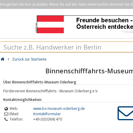
öglichen Service zu bieten. Wenn Sie auf der Seite weitersurfen stimmen Sie d
Zurück zur Startseite
Binnenschifffahrts-Museu
Über Binnenschifffahrts-Museum Oderberg
Förderverein Binnenschifffahrts - Museum Oderberg e.V.
Kontaktmöglichkeiten:
Web:
www.bs-museum-oderberg.de
EMail:
Kontaktformular
Telefon:
+49 (033369) 470