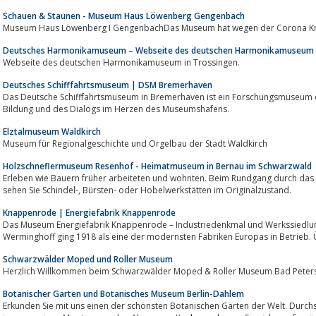
Schauen & Staunen - Museum Haus Löwenberg Gengenbach
Museum Haus Löwenberg I GengenbachDas Museum hat wegen der Corona Kri
Deutsches Harmonikamuseum – Webseite des deutschen Harmonikamuseum i
Webseite des deutschen Harmonikamuseum in Trossingen.
Deutsches Schifffahrtsmuseum | DSM Bremerhaven
Das Deutsche Schifffahrtsmuseum in Bremerhaven ist ein Forschungsmuseum d
Bildung und des Dialogs im Herzen des Museumshafens.
Elztalmuseum Waldkirch
Museum für Regionalgeschichte und Orgelbau der Stadt Waldkirch
Holzschneflermuseum Resenhof - Heimatmuseum in Bernau im Schwarzwald
Erleben wie Bauern früher arbeiteten und wohnten. Beim Rundgang durch da
sehen Sie Schindel-, Bürsten- oder Hobelwerkstätten im Originalzustand.
Knappenrode | Energiefabrik Knappenrode
Das Museum Energiefabrik Knappenrode – Industriedenkmal und Werkssiedlung 
Werminghoff ging 1918 als eine der modernsten Fabriken Europas in Betrieb. Ü
Schwarzwälder Moped und Roller Museum
Herzlich Willkommen beim Schwarzwälder Moped & Roller Museum Bad Peters
Botanischer Garten und Botanisches Museum Berlin-Dahlem
Erkunden Sie mit uns einen der schönsten Botanischen Gärten der Welt. Durchstreifen S