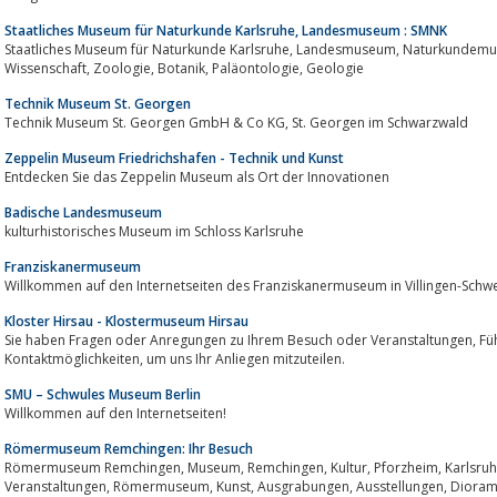
Staatliches Museum für Naturkunde Karlsruhe, Landesmuseum : SMNK
Staatliches Museum für Naturkunde Karlsruhe, Landesmuseum, Naturkundemuseum, Baden Württemberg, SMNK: Forschung,
Wissenschaft, Zoologie, Botanik, Paläontologie, Geologie
Technik Museum St. Georgen
Technik Museum St. Georgen GmbH & Co KG, St. Georgen im Schwarzwald
Zeppelin Museum Friedrichshafen - Technik und Kunst
Entdecken Sie das Zeppelin Museum als Ort der Innovationen
Badische Landesmuseum
kulturhistorisches Museum im Schloss Karlsruhe
Franziskanermuseum
Willkommen auf den Internetseiten des Franziskanermuseum in Villingen-Schw
Kloster Hirsau - Klostermuseum Hirsau
Sie haben Fragen oder Anregungen zu Ihrem Besuch oder Veranstaltungen, Führungen und Vermietung? Nutzen Sie unsere
Kontaktmöglichkeiten, um uns Ihr Anliegen mitzuteilen.
SMU – Schwules Museum Berlin
Willkommen auf den Internetseiten!
Römermuseum Remchingen: Ihr Besuch
Römermuseum Remchingen, Museum, Remchingen, Kultur, Pforzheim, Karlsruhe, Geschichte, Kulturzentrum, Führungen,
Veranstaltungen, Römermuseum