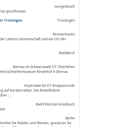
Gengenbach
se geschlossen.
n Trossingen.
Trossingen
Bremerhaven
er Leibniz-Gemeinschaft und ein Ort der
Waldkirch
Bernau im Schwarzwald OT Oberlehen
s Holzschneflermuseum Resenhof in Bernau
Hoyerswerda OT Knappenrode
auf Kurskorrektur. Die Brikettfabrik
ber ...
Bad Peterstal-Griesbach
tal
Berlin
ie Wälder und Wiesen, spazieren Sie