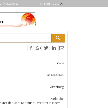
×
er Nutzung zu.
Ich stimme zu.
Calw
Langenargen
Altenburg
Karlsruhe
unst der Stadt Karlsruhe – verortet in einem