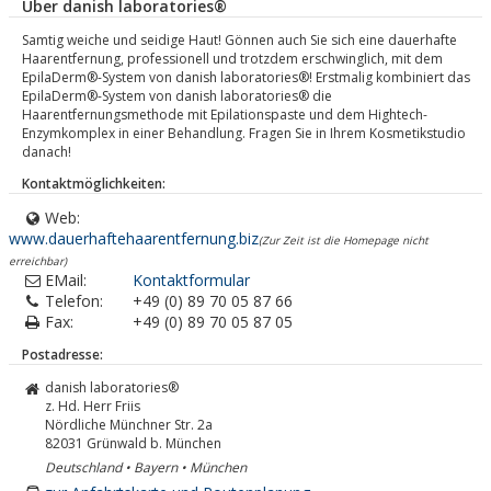
Über danish laboratories®
Samtig weiche und seidige Haut! Gönnen auch Sie sich eine dauerhafte
Haarentfernung, professionell und trotzdem erschwinglich, mit dem
EpilaDerm®-System von danish laboratories®! Erstmalig kombiniert das
EpilaDerm®-System von danish laboratories® die
Haarentfernungsmethode mit Epilationspaste und dem Hightech-
Enzymkomplex in einer Behandlung. Fragen Sie in Ihrem Kosmetikstudio
danach!
Kontaktmöglichkeiten:
Web:
www.dauerhaftehaarentfernung.biz
(Zur Zeit ist die Homepage nicht
erreichbar)
EMail:
Kontaktformular
Telefon:
+49 (0) 89 70 05 87 66
Fax:
+49 (0) 89 70 05 87 05
Postadresse:
danish laboratories®
z. Hd. Herr Friis
Nördliche Münchner Str. 2a
82031
Grünwald b. München
Deutschland • Bayern • München