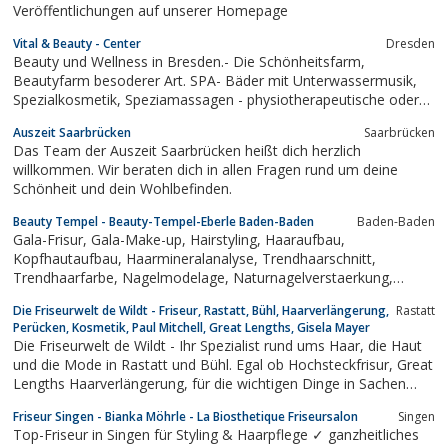
Veröffentlichungen auf unserer Homepage
Vital & Beauty - Center
Dresden
Beauty und Wellness in Bresden.- Die Schönheitsfarm,
Beautyfarm besoderer Art. SPA- Bäder mit Unterwassermusik,
Spezialkosmetik, Speziamassagen - physiotherapeutische oder
asiatische wie - ayurveda, Lomi Lomi Nui, Sanshui, Sung Rei, -
Auszeit Saarbrücken
Saarbrücken
heisse Schokolade u.a., Psammotherapie - heisser Sand,
Das Team der Auszeit Saarbrücken heißt dich herzlich
Heilmoor, Laser-Haarentfernung und...
willkommen. Wir beraten dich in allen Fragen rund um deine
Schönheit und dein Wohlbefinden.
Beauty Tempel - Beauty-Tempel-Eberle Baden-Baden
Baden-Baden
Gala-Frisur, Gala-Make-up, Hairstyling, Haaraufbau,
Kopfhautaufbau, Haarmineralanalyse, Trendhaarschnitt,
Trendhaarfarbe, Nagelmodelage, Naturnagelverstaerkung,
Manikuere, Pedikuere, Handpflege, Fusspflege, Massagen,
Die Friseurwelt de Wildt - Friseur, Rastatt, Bühl, Haarverlängerung,
Rastatt
Baeder, Teilmassagen, Rueckenmassage, Ganzkoerpermassage,
Perücken, Kosmetik, Paul Mitchell, Great Lengths, Gisela Mayer
Hot Stone-Massage, Gesichtspflege,...
Die Friseurwelt de Wildt - Ihr Spezialist rund ums Haar, die Haut
und die Mode in Rastatt und Bühl. Egal ob Hochsteckfrisur, Great
Lengths Haarverlängerung, für die wichtigen Dinge in Sachen
Beauty den richtigen Ansprechpartner.
Friseur Singen - Bianka Möhrle - La Biosthetique Friseursalon
Singen
Top-Friseur in Singen für Styling & Haarpflege ✓ ganzheitliches