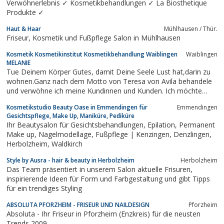
Verwöhnerlebnis ✓ Kosmetikbehandlungen ✓ La Biosthetique
Produkte ✓
Haut & Haar
Mühlhausen / Thür.
Friseur, Kosmetik und Fußpflege Salon in Mühlhausen
Kosmetik Kosmetikinstitut Kosmetikbehandlung Waiblingen
Waiblingen
MELANIE
Tue Deinem Körper Gutes, damit Deine Seele Lust hat,darin zu
wohnen.Ganz nach dem Motto von Teresa von Avila behandele
und verwöhne ich meine Kundinnen und Kunden. Ich möchte
Ihnen in der ohnehin von Streß regierten Welt die Möglichkeit
Kosmetikstudio Beauty Oase in Emmendingen für
Emmendingen
geben, nicht nur eine Kosmetikbehandlung sondern eine Auszeit
Gesichtspflege, Make Up, Maniküre, Pediküre
vom Alltag buchen zu...
Ihr Beautysalon für Gesichtsbehandlungen, Epilation, Permanent
Make up, Nagelmodellage, Fußpflege | Kenzingen, Denzlingen,
Herbolzheim, Waldkirch
Style by Ausra - hair & beauty in Herbolzheim
Herbolzheim
Das Team präsentiert in unserem Salon aktuelle Frisuren,
inspirierende Ideen für Form und Farbgestaltung und gibt Tipps
für ein trendiges Styling
ABSOLUTA PFORZHEIM - FRISEUR UND NAILDESIGN
Pforzheim
Absoluta - Ihr Friseur in Pforzheim (Enzkreis) für die neusten
Trends 2009