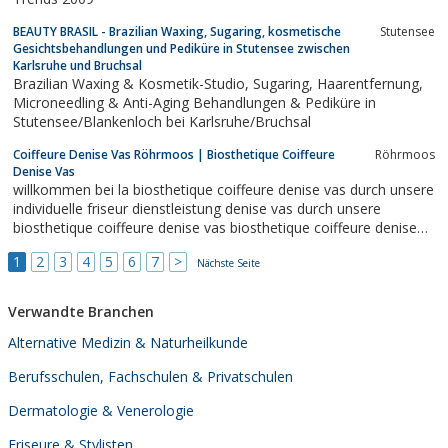
BEAUTY BRASIL - Brazilian Waxing, Sugaring, kosmetische
Stutensee
Gesichtsbehandlungen und Pediküre in Stutensee zwischen
Karlsruhe und Bruchsal
Brazilian Waxing & Kosmetik-Studio, Sugaring, Haarentfernung,
Microneedling & Anti-Aging Behandlungen & Pediküre in
Stutensee/Blankenloch bei Karlsruhe/Bruchsal
Coiffeure Denise Vas Röhrmoos | Biosthetique Coiffeure
Röhrmoos
Denise Vas
willkommen bei la biosthetique coiffeure denise vas durch unsere
individuelle friseur dienstleistung denise vas durch unsere
biosthetique coiffeure denise vas biosthetique coiffeure denise
vas dienstleistung biosthetique coiffeure denise
1
2
3
4
5
6
7
>
Nächste Seite
Verwandte Branchen
Alternative Medizin & Naturheilkunde
Berufsschulen, Fachschulen & Privatschulen
Dermatologie & Venerologie
Friseure & Stylisten