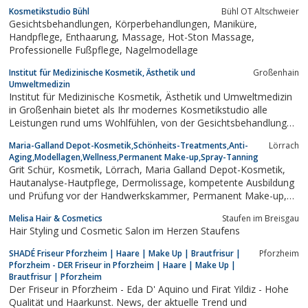
Kosmetikstudio Bühl
Bühl OT Altschweier
Gesichtsbehandlungen, Körperbehandlungen, Maniküre,
Handpflege, Enthaarung, Massage, Hot-Ston Massage,
Professionelle Fußpflege, Nagelmodellage
Institut für Medizinische Kosmetik, Ästhetik und
Großenhain
Umweltmedizin
Institut für Medizinische Kosmetik, Ästhetik und Umweltmedizin
in Großenhain bietet als Ihr modernes Kosmetikstudio alle
Leistungen rund ums Wohlfühlen, von der Gesichtsbehandlung
über Permanent Make-up bis zur Massage
Maria-Galland Depot-Kosmetik,Schönheits-Treatments,Anti-
Lörrach
Aging,Modellagen,Wellness,Permanent Make-up,Spray-Tanning
Grit Schür, Kosmetik, Lörrach, Maria Galland Depot-Kosmetik,
Hautanalyse-Hautpflege, Dermolissage, kompetente Ausbildung
und Prüfung vor der Handwerkskammer, Permanent Make-up,
Wellness, Entspannung
Melisa Hair & Cosmetics
Staufen im Breisgau
Hair Styling und Cosmetic Salon im Herzen Staufens
SHADÉ Friseur Pforzheim | Haare | Make Up | Brautfrisur |
Pforzheim
Pforzheim - DER Friseur in Pforzheim | Haare | Make Up |
Brautfrisur | Pforzheim
Der Friseur in Pforzheim - Eda D' Aquino und Firat Yildiz - Hohe
Qualität und Haarkunst. News, der aktuelle Trend und