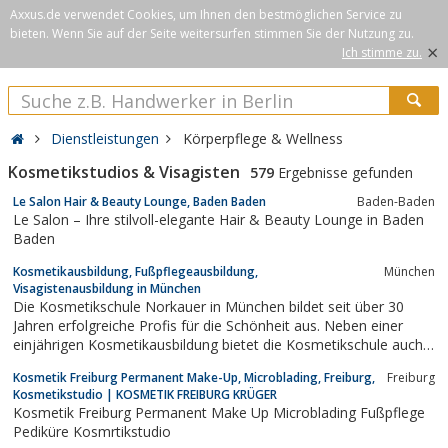
Axxus.de verwendet Cookies, um Ihnen den bestmöglichen Service zu
bieten. Wenn Sie auf der Seite weitersurfen stimmen Sie der Nutzung zu.
×
Ich stimme zu.
Dienstleistungen
Körperpflege & Wellness
Kosmetikstudios & Visagisten
579
Ergebnisse gefunden
Le Salon Hair & Beauty Lounge, Baden Baden
Baden-Baden
Le Salon – Ihre stilvoll-elegante Hair & Beauty Lounge in Baden
Baden
Kosmetikausbildung, Fußpflegeausbildung,
München
Visagistenausbildung in München
Die Kosmetikschule Norkauer in München bildet seit über 30
Jahren erfolgreiche Profis für die Schönheit aus. Neben einer
einjährigen Kosmetikausbildung bietet die Kosmetikschule auch
eine eigene Fußpflegeausbildung, Visagistikausbildung,
Kosmetik Freiburg Permanent Make-Up, Microblading, Freiburg,
Freiburg
Wellnessausbildung, Massageausbildung und Nageldesign-
Kosmetikstudio | KOSMETIK FREIBURG KRÜGER
Ausbildungen an. Eine Förderung der...
Kosmetik Freiburg Permanent Make Up Microblading Fußpflege
Pediküre Kosmrtikstudio