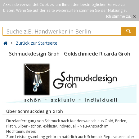
Axxus.de verwendet Cookies, um Ihnen den bestmöglichen Service zu
bieten. Wenn Sie auf der Seite weitersurfen stimmen Sie der Nutzung zu.
×
Ich stimme zu.
Zurück zur Startseite
Schmuckdesign Groh - Goldschmiede Ricarda Groh
Über Schmuckdesign Groh
Einzelanfertigung von Schmuck nach Kundenwunsch aus Gold, Perlen,
Platin, Silber - schön, exklusiv, individuell - Neu-Anspach im
Hochtaunuskreis
Zum Leistungsumfang gehören natürlich auch Schmuck-Reparaturen aller