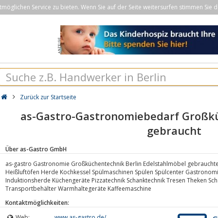
öglichen Service zu bieten. Wenn Sie auf der Seite weitersurfen stimmen Sie d
Zurück zur Startseite
as-Gastro-Gastronomiebedarf Großk
gebraucht
Über as-Gastro GmbH
as-gastro Gastronomie Großküchentechnik Berlin Edelstahlmöbel gebraucht
Heißluftöfen Herde Kochkessel Spülmaschinen Spülen Spülcenter Gastronomie
Induktionsherde Küchengeräte Pizzatechnik Schanktechnik Tresen Theken Sc
Transportbehälter Warmhaltegeräte Kaffeemaschine
Kontaktmöglichkeiten:
Web:
www.as-gastro.de/