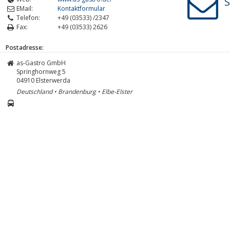
S
EMail:
Kontaktformular
Telefon:
+49 (03533) /2347
Fax:
+49 (03533) 2626
Postadresse:
as-Gastro GmbH
Springhornweg 5
04910
Elsterwerda
Deutschland • Brandenburg • Elbe-Elster