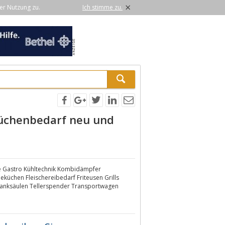
×
er Nutzung zu.
Ich stimme zu.
üchenbedarf neu und
e Gastro Kühltechnik Kombidämpfer
küchen Fleischereibedarf Friteusen Grills
hanksäulen Tellerspender Transportwagen