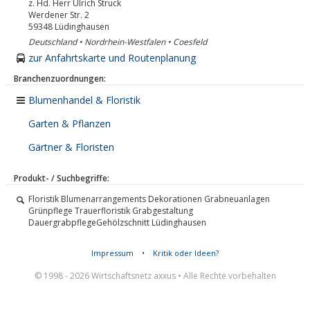
z. Hd. Herr Ulrich Struck
Werdener Str. 2
59348
Lüdinghausen
Deutschland • Nordrhein-Westfalen • Coesfeld
zur Anfahrtskarte und Routenplanung
Branchenzuordnungen:
Blumenhandel & Floristik
Garten & Pflanzen
Gärtner & Floristen
Produkt- / Suchbegriffe:
Floristik Blumenarrangements Dekorationen Grabneuanlagen
Grünpflege Trauerfloristik Grabgestaltung
DauergrabpflegeGehölzschnitt Lüdinghausen
Impressum
•
Kritik oder Ideen?
© 1998 - 2026 Wirtschaftsnetz axxus • Alle Rechte vorbehalten