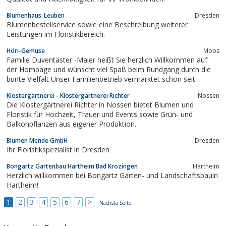
Blumenhaus-Leuben
Dresden
Blumenbestellservice sowie eine Beschreibung weiterer
Leistungen im Floristikbereich.
Höri-Gemüse
Moos
Familie Duventäster -Maier heißt Sie herzlich Willkommen auf
der Hompage und wünscht viel Spaß beim Rundgang durch die
bunte Vielfalt Unser Familienbetrieb vermarktet schon seit
Generationen das Gemüse aus EIGENEM Anbau auf den
Klostergärtnerei - Klostergärtnerei Richter
Nossen
Wochenmärkten in Singen am Hohentwiel sowie in Rielasingen.
Die Klostergärtnerei Richter in Nossen bietet Blumen und
Auch unseren Hofladen in Moos ...
Floristik für Hochzeit, Trauer und Events sowie Grün- und
Balkonpflanzen aus eigener Produktion.
Blumen Mende GmbH
Dresden
Ihr Floristikspezialist in Dresden
Bongartz Gartenbau Hartheim Bad Krozingen
Hartheim
Herzlich willkommen bei Bongartz Garten- und Landschaftsbauin
Hartheim!
1
2
3
4
5
6
7
>
Nächste Seite