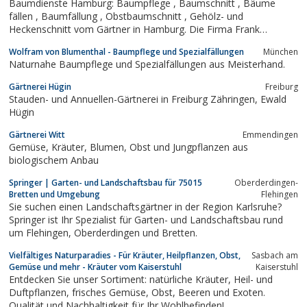
Baumdienste Hamburg: Baumpflege , Baumschnitt , Bäume
fällen , Baumfällung , Obstbaumschnitt , Gehölz- und
Heckenschnitt vom Gärtner in Hamburg. Die Firma Frank
Schumacher, Garten- und Landschaftsbau bietet umfangreichen
Wolfram von Blumenthal - Baumpflege und Spezialfällungen
München
Leistungsumfang zu den Themen Gehölzschnitt, Baumpflege,
Naturnahe Baumpflege und Spezialfällungen aus Meisterhand.
Baumschnitt, Baumfällungund...
Gärtnerei Hügin
Freiburg
Stauden- und Annuellen-Gärtnerei in Freiburg Zähringen, Ewald
Hügin
Gärtnerei Witt
Emmendingen
Gemüse, Kräuter, Blumen, Obst und Jungpflanzen aus
biologischem Anbau
Springer | Garten- und Landschaftsbau für 75015
Oberderdingen-
Bretten und Umgebung
Flehingen
Sie suchen einen Landschaftsgärtner in der Region Karlsruhe?
Springer ist Ihr Spezialist für Garten- und Landschaftsbau rund
um Flehingen, Oberderdingen und Bretten.
Vielfältiges Naturparadies - Für Kräuter, Heilpflanzen, Obst,
Sasbach am
Gemüse und mehr - Kräuter vom Kaiserstuhl
Kaiserstuhl
Entdecken Sie unser Sortiment: natürliche Kräuter, Heil- und
Duftpflanzen, frisches Gemüse, Obst, Beeren und Exoten.
Qualität und Nachhaltigkeit für Ihr Wohlbefinden!