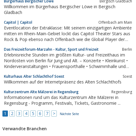
Bürgerhaus Bergischer Löwe
Bergisch Gladbach
Willkommen im Bürgerhaus Bergischer Löwe in Bergisch
Gladbach
Capitol | Capitol
Offenbach am Main
Eventlocation der Extraklasse: Mit seinem einzigartigen Ambiente
mitten im Rhein-Main-Gebiet lockt das Capitol Theater Stars aus
Rock & Pop ebenso nach Offenbach wie die Global Player der
Wirtschaft.
Das Freizeitforum-Marzahn - Kultur, Sport und Freizeit
Berlin
Erlebnisreiche Stunden im größten Kultur- und Freizeithaus im
Nordosten von Berlin für Jung und Alt. – Konzerte • Kleinkunst •
Kinderveranstaltungen • Frauensporthalle • Schwimmhalle und
Sauna • Zentralbibliothek • Jugend-Freizeiteinrichtung
Kulturhaus Alter Schlachthof Soest
Soest
Willkommen auf der Internetpräsenz des Alten Schlachthofs
Kulturzentrum Alte Mälzerei in Regensburg
Regensburg
Informationen rund um das Kulturzentrum Alte Mälzerei in
Regensburg - Programm, Festivals, Tickets, Gastronomie ...
1
2
3
4
5
6
7
>
Nächste Seite
Verwandte Branchen