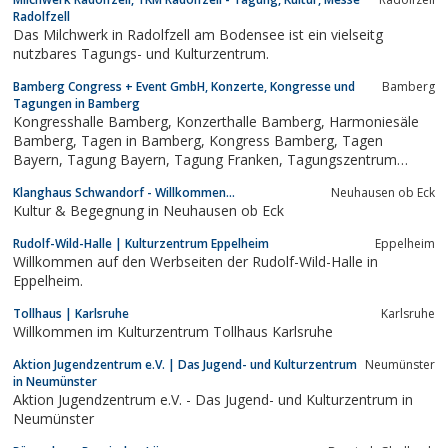
Radolfzell
Das Milchwerk in Radolfzell am Bodensee ist ein vielseitg
nutzbares Tagungs- und Kulturzentrum.
Bamberg Congress + Event GmbH, Konzerte, Kongresse und
Bamberg
Tagungen in Bamberg
Kongresshalle Bamberg, Konzerthalle Bamberg, Harmoniesäle
Bamberg, Tagen in Bamberg, Kongress Bamberg, Tagen
Bayern, Tagung Bayern, Tagung Franken, Tagungszentrum
Bamberg, Konferenzzentrum Bamberg, Ort für Ausstellungen,
Klanghaus Schwandorf - Willkommen...
Neuhausen ob Eck
Messen, Event, Events Bamberg (Bayern), Incentive Incentives
Kultur & Begegnung in Neuhausen ob Eck
Bamberg (Bayern), Weltkulturerbe...
Rudolf-Wild-Halle | Kulturzentrum Eppelheim
Eppelheim
Willkommen auf den Werbseiten der Rudolf-Wild-Halle in
Eppelheim.
Tollhaus | Karlsruhe
Karlsruhe
Willkommen im Kulturzentrum Tollhaus Karlsruhe
Aktion Jugendzentrum e.V. | Das Jugend- und Kulturzentrum
Neumünster
in Neumünster
Aktion Jugendzentrum e.V. - Das Jugend- und Kulturzentrum in
Neumünster