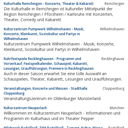
Kulturhalle Remchingen - Konzerte, Theater & Kabarett
Remchingen
Die Kulturhalle in Remchingen ist kultureller Mittelpunkt der
Region Remchingen / Pforzheim / Karlsruhe mit Konzerten,
Theater, Comedy und Kabarett.
Kulturzentrum Pumpwerk Wilhelmshaven - Musik,
Wilhelmshaven
Konzerte, Kleinkunst, Soziokultur und Partys in
Wilhelmshaven
Kulturzentrum Pumpwerk Wilhelmshaven - Musik, Konzerte,
Kleinkunst, Soziokultur und Partys in Wilhelmshaven
Ruhrfestspiele Recklinghausen - Programm und
Recklinghause
Vorverkauf, Festspielkalender, Schauspiel, Kabarett,
Lesungen, Uraufführungen, Premiere in Recklinghausen
Auch in dieser Saison erwartet Sie eine tolle Auswahl an
Schauspielen, Theater, Kabarett, Lesungen und Uraufführungen.
Veranstaltungen, Konzerte und Messen - Stadthalle
Cloppenburg
Cloppenburg
Veranstaltungszentrum im Oldenburger Münsterland
Kulturzentrum Neuperlach
München
Willkommen im Kulturzentrum Neuperlach - Informationen und
Programm im Kulturhaus und im Theater Pepper
Milchwerk Radolfzell, TKM Radolfzell - Tagung, Kultur, Messe
Radolfzell