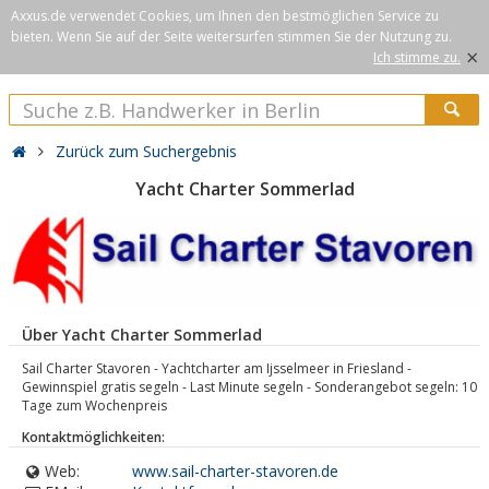
Axxus.de verwendet Cookies, um Ihnen den bestmöglichen Service zu
bieten. Wenn Sie auf der Seite weitersurfen stimmen Sie der Nutzung zu.
×
Ich stimme zu.
Zurück zum Suchergebnis
Yacht Charter Sommerlad
Über Yacht Charter Sommerlad
Sail Charter Stavoren - Yachtcharter am Ijsselmeer in Friesland -
Gewinnspiel gratis segeln - Last Minute segeln - Sonderangebot segeln: 10
Tage zum Wochenpreis
Kontaktmöglichkeiten:
Web:
www.sail-charter-stavoren.de