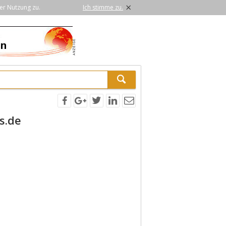
×
er Nutzung zu.
Ich stimme zu.
s.de