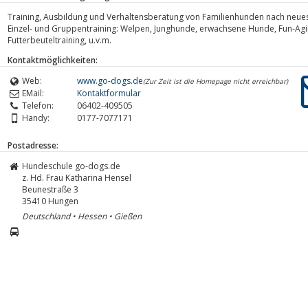
Training, Ausbildung und Verhaltensberatung von Familienhunden nach neues
Einzel- und Gruppentraining: Welpen, Junghunde, erwachsene Hunde, Fun-Agility
Futterbeuteltraining, u.v.m.
Kontaktmöglichkeiten:
Web:
www.go-dogs.de
(Zur Zeit ist die Homepage nicht erreichbar)
EMail:
Kontaktformular
Telefon:
06402-409505
Handy:
0177-7077171
Postadresse:
Hundeschule go-dogs.de
z. Hd. Frau Katharina Hensel
Beunestraße 3
35410
Hungen
Deutschland • Hessen • Gießen