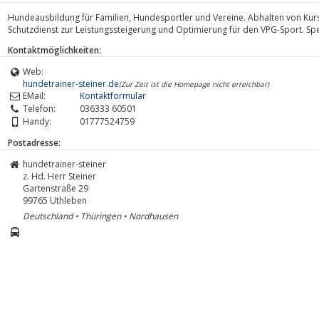
Hundeausbildung für Familien, Hundesportler und Vereine. Abhalten von Kur
Schutzdienst zur Leistungssteigerung und Optimierung für den VPG-Sport. S
Kontaktmöglichkeiten:
Web:
hundetrainer-steiner.de
(Zur Zeit ist die Homepage nicht erreichbar)
EMail:
Kontaktformular
Telefon:
036333 60501
Handy:
01777524759
Postadresse:
hundetrainer-steiner
z. Hd. Herr Steiner
Gartenstraße 29
99765
Uthleben
Deutschland • Thüringen • Nordhausen