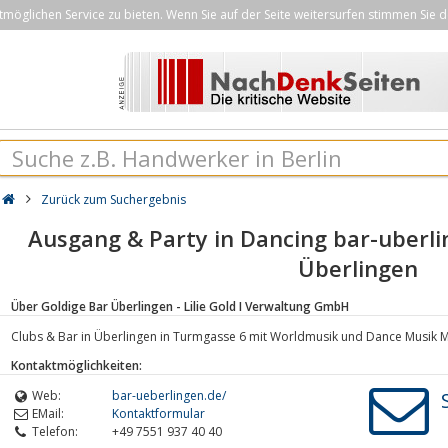
öglichen Service zu bieten. Wenn Sie auf der Seite weitersurfen stimmen Sie d
Zurück zum Suchergebnis
Ausgang & Party in Dancing bar-uberlin
Überlingen
Über Goldige Bar Überlingen - Lilie Gold I Verwaltung GmbH
Clubs & Bar in Überlingen in Turmgasse 6 mit Worldmusik und Dance Musik Mix
Kontaktmöglichkeiten:
Web:
bar-ueberlingen.de/
EMail:
Kontaktformular
Telefon:
+49 7551 937 40 40