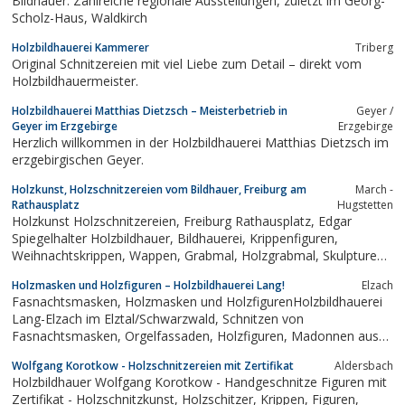
Bildhauer. Zahlreiche regionale Ausstellungen, zuletzt im Georg-
Scholz-Haus, Waldkirch
Holzbildhauerei Kammerer
Triberg
Original Schnitzereien mit viel Liebe zum Detail – direkt vom
Holzbildhauermeister.
Holzbildhauerei Matthias Dietzsch – Meisterbetrieb in
Geyer /
Geyer im Erzgebirge
Erzgebirge
Herzlich willkommen in der Holzbildhauerei Matthias Dietzsch im
erzgebirgischen Geyer.
Holzkunst, Holzschnitzereien vom Bildhauer, Freiburg am
March -
Rathausplatz
Hugstetten
Holzkunst Holzschnitzereien, Freiburg Rathausplatz, Edgar
Spiegelhalter Holzbildhauer, Bildhauerei, Krippenfiguren,
Weihnachtskrippen, Wappen, Grabmal, Holzgrabmal, Skulpturen,
Holzskulpturen, Holzmaske, Schniitholz verkauf, Vakuumtrockner
Holzmasken und Holzfiguren – Holzbildhauerei Lang!
Elzach
Fasnachtsmasken, Holzmasken und HolzfigurenHolzbildhauerei
Lang-Elzach im Elztal/Schwarzwald, Schnitzen von
Fasnachtsmasken, Orgelfassaden, Holzfiguren, Madonnen aus
Holz, Grabmale und Skulpturen. Einer der bekanntesten
Wolfgang Korotkow - Holzschnitzereien mit Zertifikat
Aldersbach
Maskenschnitzer
Holzbildhauer Wolfgang Korotkow - Handgeschnitze Figuren mit
Zertifikat - Holzschnitzkunst, Holzschitzer, Krippen, Figuren,