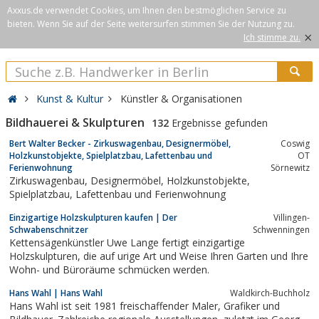
Axxus.de verwendet Cookies, um Ihnen den bestmöglichen Service zu
bieten. Wenn Sie auf der Seite weitersurfen stimmen Sie der Nutzung zu.
×
Ich stimme zu.
Kunst & Kultur
Künstler & Organisationen
Bildhauerei & Skulpturen
132
Ergebnisse gefunden
Bert Walter Becker - Zirkuswagenbau, Designermöbel,
Coswig
Holzkunstobjekte, Spielplatzbau, Lafettenbau und
OT
Ferienwohnung
Sörnewitz
Zirkuswagenbau, Designermöbel, Holzkunstobjekte,
Spielplatzbau, Lafettenbau und Ferienwohnung
Einzigartige Holzskulpturen kaufen | Der
Villingen-
Schwabenschnitzer
Schwenningen
Kettensägenkünstler Uwe Lange fertigt einzigartige
Holzskulpturen, die auf urige Art und Weise Ihren Garten und Ihre
Wohn- und Büroräume schmücken werden.
Hans Wahl | Hans Wahl
Waldkirch-Buchholz
Hans Wahl ist seit 1981 freischaffender Maler, Grafiker und