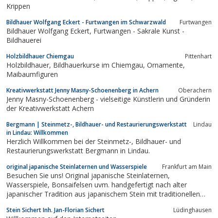
Krippen
Bildhauer Wolfgang Eckert - Furtwangen im Schwarzwald
Furtwangen
Bildhauer Wolfgang Eckert, Furtwangen - Sakrale Kunst -
Bildhauerei
Holzbildhauer Chiemgau
Pittenhart
Holzbildhauer, Bildhauerkurse im Chiemgau, Ornamente,
Maibaumfiguren
Kreativwerkstatt Jenny Masny-Schoenenberg in Achern
Oberachern
Jenny Masny-Schoenenberg - vielseitige Künstlerin und Gründerin
der Kreativwerkstatt Achern
Bergmann | Steinmetz-, Bildhauer- und Restaurierungswerkstatt
Lindau
in Lindau: Willkommen
Herzlich Willkommen bei der Steinmetz-, Bildhauer- und
Restaurierungswerkstatt Bergmann in Lindau.
original japanische Steinlaternen und Wasserspiele
Frankfurt am Main
Besuchen Sie uns! Original japanische Steinlaternen,
Wasserspiele, Bonsaifelsen uvm. handgefertigt nach alter
japanischer Tradition aus japanischem Stein mit traditionellen
japanischen Werkzeugen.!!! ACHTUNG: WIR FÜHREN KEINE
Stein Sichert Inh. Jan-Florian Sichert
Lüdinghausen
CHINESISCHE MASSENWARE !!!