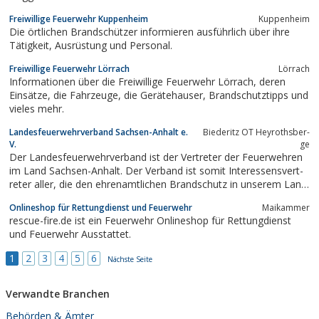
Freiwillige Feuerwehr Kuppenheim
Kuppenheim
Die örtlichen Brandschützer informieren ausführlich über ihre
Tätigkeit, Ausrüstung und Personal.
Freiwillige Feuerwehr Lörrach
Lörrach
Informationen über die Freiwillige Feuerwehr Lörrach, deren
Einsätze, die Fahrzeuge, die Gerätehauser, Brandschutztipps und
vieles mehr.
Lan­des­feu­er­wehr­ver­band Sach­sen-An­halt e.
Bie­de­ritz OT He­y­roths­ber­
V.
ge
Der Lan­des­feu­er­wehr­ver­band ist der Ver­t­re­ter der Feu­er­weh­ren
im Land Sach­sen-An­halt. Der Ver­band ist so­mit In­ter­es­sens­ver­t­
re­ter al­ler, die den eh­renamt­li­chen Brand­schutz in un­se­rem Land
si­chern und vor­an­brin­gen.
Onlineshop für Rettungdienst und Feuerwehr
Maikammer
rescue-fire.de ist ein Feuerwehr Onlineshop für Rettungdienst
und Feuerwehr Ausstattet.
1
2
3
4
5
6
Nächste Seite
Verwandte Branchen
Behörden & Ämter