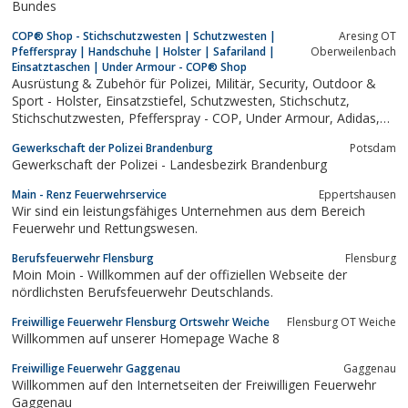
Bundes
COP® Shop - Stichschutzwesten | Schutzwesten |
Aresing OT
Pfefferspray | Handschuhe | Holster | Safariland |
Oberweilenbach
Einsatztaschen | Under Armour - COP® Shop
Ausrüstung & Zubehör für Polizei, Militär, Security, Outdoor &
Sport - Holster, Einsatzstiefel, Schutzwesten, Stichschutz,
Stichschutzwesten, Pfefferspray - COP, Under Armour, Adidas,
Safariland, Original SWAT, u.v.
Gewerkschaft der Polizei Brandenburg
Potsdam
Gewerkschaft der Polizei - Landesbezirk Brandenburg
Main - Renz Feuerwehrservice
Eppertshausen
Wir sind ein leistungsfähiges Unternehmen aus dem Bereich
Feuerwehr und Rettungswesen.
Berufsfeuerwehr Flensburg
Flensburg
Moin Moin - Willkommen auf der offiziellen Webseite der
nördlichsten Berufsfeuerwehr Deutschlands.
Freiwillige Feuerwehr Flensburg Ortswehr Weiche
Flensburg OT Weiche
Willkommen auf unserer Homepage Wache 8
Freiwillige Feuerwehr Gaggenau
Gaggenau
Willkommen auf den Internetseiten der Freiwilligen Feuerwehr
Gaggenau