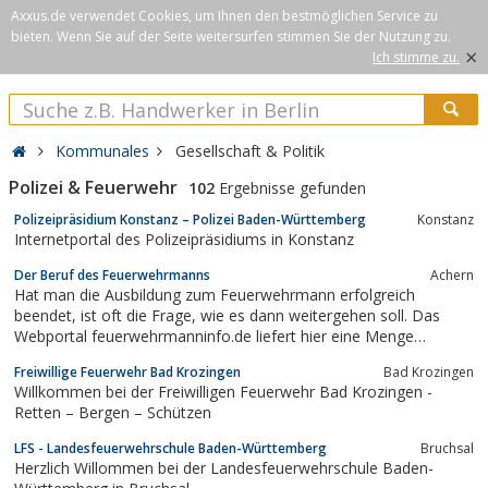
Axxus.de verwendet Cookies, um Ihnen den bestmöglichen Service zu
bieten. Wenn Sie auf der Seite weitersurfen stimmen Sie der Nutzung zu.
×
Ich stimme zu.
Kommunales
Gesellschaft & Politik
Polizei & Feuerwehr
102
Ergebnisse gefunden
Polizeipräsidium Konstanz – Polizei Baden-Württemberg
Konstanz
Internetportal des Polizeipräsidiums in Konstanz
Der Beruf des Feuerwehrmanns
Achern
Hat man die Ausbildung zum Feuerwehrmann erfolgreich
beendet, ist oft die Frage, wie es dann weitergehen soll. Das
Webportal feuerwehrmanninfo.de liefert hier eine Menge
Detailinformationen zu Weiterbildungsmaßnahmen in diesem
Freiwillige Feuerwehr Bad Krozingen
Bad Krozingen
Berufszweig.
Willkommen bei der Freiwilligen Feuerwehr Bad Krozingen -
Retten – Bergen – Schützen
LFS - Landesfeuerwehrschule Baden-Württemberg
Bruchsal
Herzlich Willommen bei der Landesfeuerwehrschule Baden-