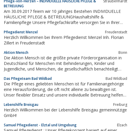
Pflege-von-Herzen – INDIVIDUELLE HÄUSLICHE PFLEGE &
Straubenhardt
BETREUUNG
Am 30.09.2017 feiern wir 10 jähriges Bestehen INDIVIDUELLE
HÄUSLICHE PFLEGE & BETREUUNGHaushaltshilfe &
Familienpflege Unsere Pflegefachkräfte versorgen Sie in Ihrer
gewohnten häuslichen Umgebung, sowie in betreuten
Pflegedienst Menzel
Freudenstadt
Wohnanlagen. Erfahren Sie mehr über uns
Herzlich Willkommen bei Ihrem Pflegedienst Menzel Inh. Florian
Zillert in Freudenstadt
Aktion Mensch
Bonn
Die Aktion Mensch ist die größte private Förderorganisation in
Deutschland für Menschen mit Behinderungen, Kinder und
Jugendliche, und Menschen, die gesellschaftlich benachteiligt
werden.
Das Pflegeteam Bad Wildbad
Bad Wildbad
Die Pflege eines geliebten Menschen ist für Familienangehörige
eine Herausforderung, die oft nicht alleine zu bewältigen ist.
Unser flexibler Einsatz und unsere individuelle Betreuung helfen
Ihnen bei der Bewältigung des Alltags.
Lebenshilfe Breisgau
Freiburg
Herzlich Willkommen bei der Lebenshilfe Breisgau gemeinnützige
GmbH!
Samuel Pflegedienst - Elztal und Umgebung
Elzach
Samuel Pflegedienst : Unser Pflegekonzept basiert auf einer