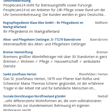
Seniorenbetreuung
Peoplecare24 steht für Betreuungshilfe sowie Fürsorge.
Peoplecare24 ist ein Anbieter für 24h Pflege sowie Rund um die
Uhr-Seniorenbetreuung. Die Kunden werden in ganz Deutschland
hingebungsvoll, individuell und fürsorglich betreut. Informieren
Regiopflegedienst Klaus Klee GmbH – Ihr Pflegedienst im
Müllheim
Sie sich jetzt auf der Seite peoplecare24.de!
Markgräflerland
Ihr Pflegedienst im Markgräflerland
Alten- und Pflegeheim Oettinger, D-77270 Baiersbronn
Baiersbronn
Internetauftritt des Alten- und Pflegeheim Oettinger
Bremer Heimstiftung
Bremen
Bremens größter Altenhilfeträger mit über 30 Standorten in ganz
Bremen.✓ Wohnen ✓ Pflege ✓ Hauswirtschaft ✓ ambulante
Dienste
Sankt Josefhaus Herten
Rheinfelden / Herten
Das St. Josefshaus Herten, 1879 von Pfarrer Karl Rolfus und
Schwester Maria Theresia Scherer gegründet, ist der erfahrene
Träger in der Arbeit mit und für behinderte Menschen im
Landkreis Lörrach.
Soziale Einrichtungen Nordfriesland gGmbH
Niebüll
...sehr differenzierte Wohnformen an, die vom vollstationären
Wohnen bis zur stundenweisen Betreuung im eigenen
Wohnraum reicht.