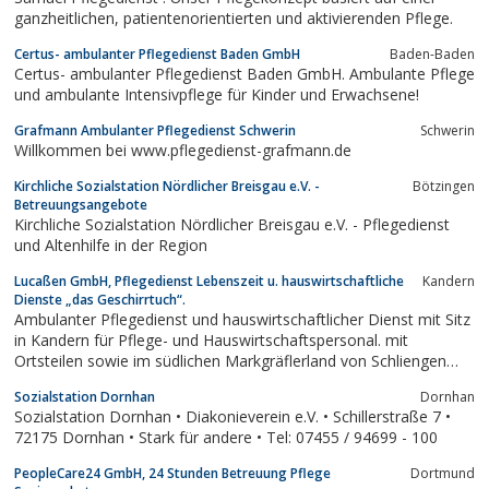
ganzheitlichen, patientenorientierten und aktivierenden Pflege.
Certus- ambulanter Pflegedienst Baden GmbH
Baden-Baden
Certus- ambulanter Pflegedienst Baden GmbH. Ambulante Pflege
und ambulante Intensivpflege für Kinder und Erwachsene!
Grafmann Ambulanter Pflegedienst Schwerin
Schwerin
Willkommen bei www.pflegedienst-grafmann.de
Kirchliche Sozialstation Nördlicher Breisgau e.V. -
Bötzingen
Betreuungsangebote
Kirchliche Sozialstation Nördlicher Breisgau e.V. - Pflegedienst
und Altenhilfe in der Region
Lucaßen GmbH, Pflegedienst Lebenszeit u. hauswirtschaftliche
Kandern
Dienste „das Geschirrtuch“.
Ambulanter Pflegedienst und hauswirtschaftlicher Dienst mit Sitz
in Kandern für Pflege- und Hauswirtschaftspersonal. mit
Ortsteilen sowie im südlichen Markgräflerland von Schliengen
über Bad Bellingen, Efringen Kirchen, Haltingen, Lörrach,
Sozialstation Dornhan
Dornhan
Rümmingen und Binzen.
Sozialstation Dornhan • Diakonieverein e.V. • Schillerstraße 7 •
72175 Dornhan • Stark für andere • Tel: 07455 / 94699 - 100
PeopleCare24 GmbH, 24 Stunden Betreuung Pflege
Dortmund