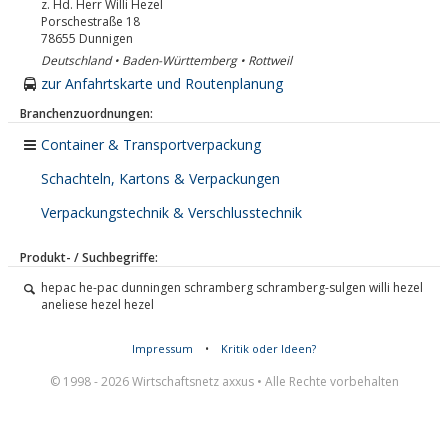
z. Hd. Herr Willi Hezel
Porschestraße 18
78655
Dunnigen
Deutschland • Baden-Württemberg • Rottweil
zur Anfahrtskarte und Routenplanung
Branchenzuordnungen:
Container & Transportverpackung
Schachteln, Kartons & Verpackungen
Verpackungstechnik & Verschlusstechnik
Produkt- / Suchbegriffe:
hepac he-pac dunningen schramberg schramberg-sulgen willi hezel
aneliese hezel hezel
Impressum
•
Kritik oder Ideen?
© 1998 - 2026 Wirtschaftsnetz axxus • Alle Rechte vorbehalten