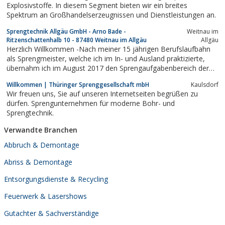
Explosivstoffe. In diesem Segment bieten wir ein breites
Spektrum an Großhandelserzeugnissen und Dienstleistungen an.
Sprengtechnik Allgäu GmbH - Arno Bade -
Weitnau im
Ritzenschattenhalb 10 - 87480 Weitnau im Allgäu
Allgäu
Herzlich Willkommen -Nach meiner 15 jährigen Berufslaufbahn
als Sprengmeister, welche ich im In- und Ausland praktizierte,
übernahm ich im August 2017 den Sprengaufgabenbereich der
Fa. Olaf Hoyer GmbH. Als verantwortungsvoller Geschäftsführer
Willkommen | Thüringer Sprenggesellschaft mbH
Kaulsdorf
von “Sprengtechnik Allgäu GmbH” übernehme ich die Garantie für
Wir freuen uns, Sie auf unseren Internetseiten begrüßen zu
ein...
dürfen. Sprengunternehmen für moderne Bohr- und
Sprengtechnik.
Verwandte Branchen
Abbruch & Demontage
Abriss & Demontage
Entsorgungsdienste & Recycling
Feuerwerk & Lasershows
Gutachter & Sachverständige