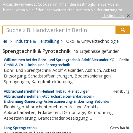
Axxus.de verwendet Cookies, um Ihnen den bestmöglichen Service zu
bieten. Wenn Sie auf der Seite weitersurfen stimmen Sie der Nutzung zu.
×
Ich stimme zu.
Industrie & Herstellung
Öko- & Umwelttechnologie
Sprengtechnik & Pyrotechnik
18
Ergebnisse gefunden
Willkommen bei der Bohr- und Sprengtechnik Adolf Alexander KG
Berlin
GmbH & Co. | Bohr- und Sprengtechnik
Bohr- und Sprengtechnik Adolf Alexander, Abbruch, Asbest-
Entsorgung, Schadstoffsanierungen, Bodensanierungen,
Sprengungen, Kampfmittelräumung
Abbruchunternehmen Heiland Tiebau -Flensburger
Flensburg
Abbruchunternehmen -Abbrucharbeiten-Erdarbeiten-
Entkernung-Sanierung-Asbestsanierung-Entkernung-Betonbo
Flenburger Abbruchunternehmen Heiland GmbH -
Abbrucharbeiten, Erdarbeiten, Demontage, Kernbohrung,
Asbestsanierung, Brandschadenbeseitigung,
Betonschneidarbeiten, Hydraulisches Sprengen, Entrümpelung,
Lang Sprengtechnik
Geesthacht
Bauschuttaufbereitung, Verwertung von historischen Materialien,