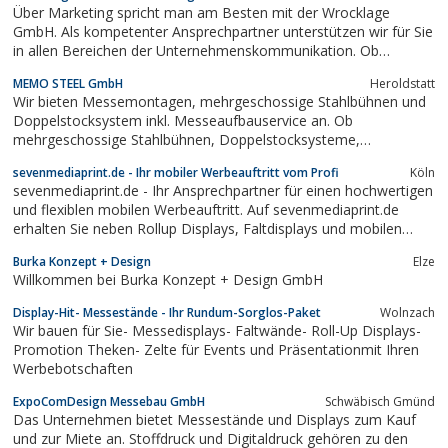
Über Marketing spricht man am Besten mit der Wrocklage
GmbH. Als kompetenter Ansprechpartner unterstützen wir für Sie
in allen Bereichen der Unternehmenskommunikation. Ob
Messebedarf mit Faltdisplay, Prospektständer oder
MEMO STEEL GmbH
Heroldstatt
Kundenstopper, wir haben ein interessantes Angebot. Auch
Wir bieten Messemontagen, mehrgeschossige Stahlbühnen und
Produkte der digitalen Werbeflächen wie...
Doppelstocksystem inkl. Messeaufbauservice an. Ob
mehrgeschossige Stahlbühnen, Doppelstocksysteme,
Messeaufbauservice oder auch Bühnenkonstruktion, vor allen
sevenmediaprint.de - Ihr mobiler Werbeauftritt vom Profi
Köln
Messemontagen steht die Planung von Messestand und dem
sevenmediaprint.de - Ihr Ansprechpartner für einen hochwertigen
gesamten Messeauftritt Ihres Unternehmens. Wir sind der...
und flexiblen mobilen Werbeauftritt. Auf sevenmediaprint.de
erhalten Sie neben Rollup Displays, Faltdisplays und mobilen
Messeständen eine große Bandbreite an Printprodukten, die den
Burka Konzept + Design
Elze
Messe- oder Unternehmensauftritt abrunden.Zum Service des
Willkommen bei Burka Konzept + Design GmbH
Hauses gehört unter...
Display-Hit- Messestände - Ihr Rundum-Sorglos-Paket
Wolnzach
Wir bauen für Sie- Messedisplays- Faltwände- Roll-Up Displays-
Promotion Theken- Zelte für Events und Präsentationmit Ihren
Werbebotschaften
ExpoComDesign Messebau GmbH
Schwäbisch Gmünd
Das Unternehmen bietet Messestände und Displays zum Kauf
und zur Miete an. Stoffdruck und Digitaldruck gehören zu den