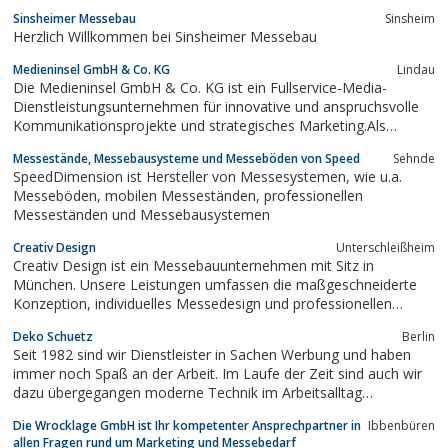
gemeinsam einmalige Erlebnisse schaffen.Als Kunde stehen Sie
Sinsheimer Messebau
Sinsheim
im Mittelpunkt unserer Planung und bringen Ihren Charakter mit
Herzlich Willkommen bei Sinsheimer Messebau
unserer Hilfe...
Medieninsel GmbH & Co. KG
Lindau
Die Medieninsel GmbH & Co. KG ist ein Fullservice-Media-
Dienstleistungsunternehmen für innovative und anspruchsvolle
Kommunikationsprojekte und strategisches Marketing.Als
Crossmedia-Agentur decken wir hierbei seit 1990 sowohl die
Messestände, Messebausysteme und Messeböden von Speed
Sehnde
digitalen Medien als auch die klassische Werbung mit einer für
SpeedDimension ist Hersteller von Messesystemen, wie u.a.
unsere Kunden kosteneffizienten...
Messeböden, mobilen Messeständen, professionellen
Messeständen und Messebausystemen
Creativ Design
Unterschleißheim
Creativ Design ist ein Messebauunternehmen mit Sitz in
München. Unsere Leistungen umfassen die maßgeschneiderte
Konzeption, individuelles Messedesign und professionellen
Laden- und Messebau. Seit vielen Jahren sind wir erfolgreich in
Deko Schuetz
Berlin
München und weltweit im Messebau tätig. Unser erfahrenes
Seit 1982 sind wir Dienstleister in Sachen Werbung und haben
Team aus Designern und Messebauern plant...
immer noch Spaß an der Arbeit. Im Laufe der Zeit sind auch wir
dazu übergegangen moderne Technik im Arbeitsalltag
einzusetzen. Allerdings haben wir noch die handwerklichen
Die Wrocklage GmbH ist Ihr kompetenter Ansprechpartner in
Ibbenbüren
Fähigkeiten bewahrt, die anderswo am Aussterben sind.
allen Fragen rund um Marketing und Messebedarf