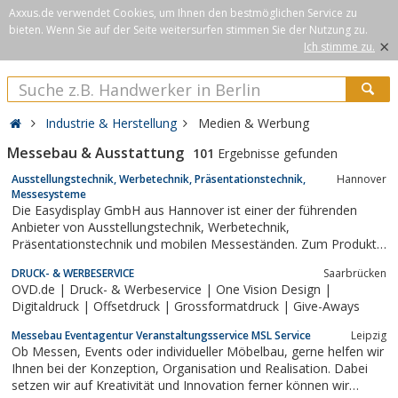
Axxus.de verwendet Cookies, um Ihnen den bestmöglichen Service zu
bieten. Wenn Sie auf der Seite weitersurfen stimmen Sie der Nutzung zu.
×
Ich stimme zu.
Industrie & Herstellung
Medien & Werbung
Messebau & Ausstattung
101
Ergebnisse gefunden
Ausstellungstechnik, Werbetechnik, Präsentationstechnik,
Hannover
Messesysteme
Die Easydisplay GmbH aus Hannover ist einer der führenden
Anbieter von Ausstellungstechnik, Werbetechnik,
Präsentationstechnik und mobilen Messeständen. Zum Produkt-
Portfolio gehören Bannerdisplays, Faltdisplays, Roll Up Displays,
DRUCK- & WERBESERVICE
Saarbrücken
Promotiontheken und faltbare Prospektständer. Weitere
OVD.de | Druck- & Werbeservice | One Vision Design |
Serviceleistungen, die angeboten werden,...
Digitaldruck | Offsetdruck | Grossformatdruck | Give-Aways
Messebau Eventagentur Veranstaltungsservice MSL Service
Leipzig
Ob Messen, Events oder individueller Möbelbau, gerne helfen wir
Ihnen bei der Konzeption, Organisation und Realisation. Dabei
setzen wir auf Kreativität und Innovation ferner können wir