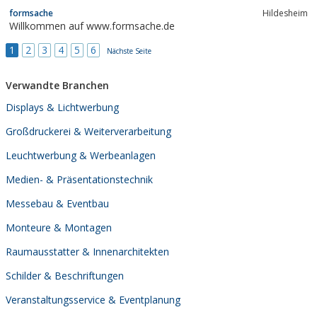
Mietstand, Mannheim, Freiburg, M&uuml;nchen, Frankfurt, Berlin
formsache
Hildesheim
, Hannover, Kongress, Messe, Planung, Werbeagentur,
Willkommen auf www.formsache.de
Düsseldorf, Köln,...
1
2
3
4
5
6
Nächste Seite
Verwandte Branchen
Displays & Lichtwerbung
Großdruckerei & Weiterverarbeitung
Leuchtwerbung & Werbeanlagen
Medien- & Präsentationstechnik
Messebau & Eventbau
Monteure & Montagen
Raumausstatter & Innenarchitekten
Schilder & Beschriftungen
Veranstaltungsservice & Eventplanung