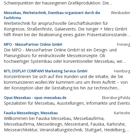
Schwerpunkten der hauseigenen Grafikproduktion. Die
Geschäftsfelder der ExpoComDesign GmbH aus Schwäbisch
Messebau, Werbetechnik, Eventbau organisiert durch die
Wiesbaden
Gmünd sind primär 'Mobile Präsentationssysteme', 'Messebau',
Fachfirma
'Zubehör für...
Werbetechnik für anspruchsvolle Geschäftskunden für
Kongresse, Straßenfeste, Galaevents. Die Isinger + Merz GmbH
hilft Ihnen bei der Realisierung eines guten Präsentationsstandes.
Beratung für Autobeschriftungen, Plakate und viele weitere
MPO - MessePartner Online GmbH
Freising
Marketingideen.
Die MPO - MessePartner Online GmbH ist ein Design- und
Planungsbüro für eindrucksvolle Messekonzepte. Ob
hochwertiger Systembau oder konventioneller Messebau, wir
werden für Ihr Unternehmen kreativ aktiv und bieten
MTL DISPLAY COMPANY Marketing Service GmbH
Hamburg
maßgeschneiderte Lösungen für Ihren Messestand an, den wir
Konzentrieren Sie sich auf Ihre Kunden und die Inhalte, die Sie
als Full Service Anbieter auch gerne für Sie realisieren.
kommunizieren wollen.Wir kümmern uns um Ihren Auftritt – von
der Konzeption über die Gestaltung bis hin zur technischen
Realisierung und den Aufbau vor Ort. Denn getreu unserem
Opus Messebau - opus-messebau.de
Ebersburg/Fulda
Motto „Wir zeigen, was Sie haben“ bietet die MTL DISPLAY
Spezialisten für Messebau, Ausstellungen, Infomärkte und Events
COMPANY seit vielen Jahren...
Fauska Messedesign, Messebau
Karlsruhe
Willkommen bei Fauska Messebau, Messebaufirma,
Messebaufirma, Messedesign, Messestand, Fauska, Karlsruhe,
Messearchitektur, Veranstaltungstechnik, Stuttgart, Heidelberg,