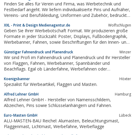
Finden Sie alles für Verein und Firma, was Werbetechnik und
Festbedarf angeht. Wir liefern individualisierte Pins und Aufnäher,
Vereins- und Berufskleidung, Uniformen und Zubehör, bedruckte
Fahnen, gestickte Vereinsfahnen und Standarten und der
XXL - Print & Design Medienagentur.de
Wolfschlugen
gesamte Messebedarf mit Displaysystemen, Werbebannern und
Geben Sie Ihrer Werbebotschaft Format. Wir produzieren große
Fahnenmasten.
Formate in jeder Stückzahl: Poster, Displays, Fußbodengraphik,
Werbebanner, Fahnen, sowie Beschriftungen für den Innen- und
Außenbereich. Brilliante Farben und Top Qualität! Unser
Günstiger Fahnendruck und Planendruck
Winzer
erfahrenes Team hat inzwischen mehr als 7.000 XXL - Displays
Wir sind Profi im Fahnendruck und Planendruck und Ihr Hersteller
für Nationale sowie...
von Flaggen, Fahnen, Werbebanner, Spannbänder und
Beachflags. Egal ob Länderfahne, Werbefahnen oder
Firmenbanner - unsere Flaggen und Planen bestehen aus
Koenigsbanner
Höxter
hochwertigen Materialien und sind sehr widerstandsfähig. Dazu
Spezialist für Werbeartikel, Flaggen und Masten.
bieten wir auch Fahnen- und Flaggenmasten.Unser...
Alfred Lehner GmbH
Hamburg
Alfred Lehner GmbH - Hersteller von Namensschildern,
Abzeichen, Pins sowie Schlüsselanhängern und Fahnen.
Euro-Masten GmbH
Lübeck
ALU-MASTEN-BAU Reichel: Alumasten, Beleuchtungsmast,
Flaggenmast, Lichtmast, Werbefahne, Werbeflagge