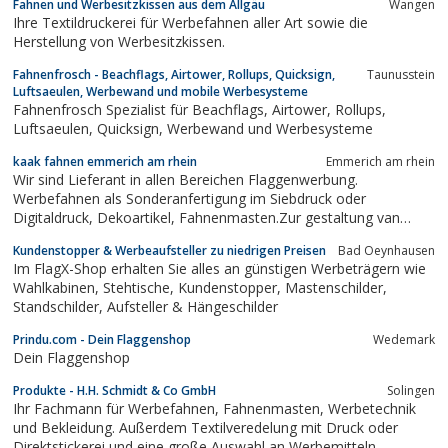
Fahnen und Werbesitzkissen aus dem Allgäu
Wangen
Ihre Textildruckerei für Werbefahnen aller Art sowie die
Herstellung von Werbesitzkissen.
Fahnenfrosch - Beachflags, Airtower, Rollups, Quicksign,
Taunusstein
Luftsaeulen, Werbewand und mobile Werbesysteme
Fahnenfrosch Spezialist für Beachflags, Airtower, Rollups,
Luftsaeulen, Quicksign, Werbewand und Werbesysteme
kaak fahnen emmerich am rhein
Emmerich am rhein
Wir sind Lieferant in allen Bereichen Flaggenwerbung.
Werbefahnen als Sonderanfertigung im Siebdruck oder
Digitaldruck, Dekoartikel, Fahnenmasten.Zur gestaltung van
Shops, Events und auf Messen.Systeme alle leicht zu
Kundenstopper & Werbeaufsteller zu niedrigen Preisen
Bad Oeynhausen
transportieren und einfach aufgebaut.Wir produzieren Fahnen,
Im FlagX-Shop erhalten Sie alles an günstigen Werbeträgern wie
Banner und Wimpelketten nach Ihren Vorlagen....
Wahlkabinen, Stehtische, Kundenstopper, Mastenschilder,
Standschilder, Aufsteller & Hängeschilder
Prindu.com - Dein Flaggenshop
Wedemark
Dein Flaggenshop
Produkte - H.H. Schmidt & Co GmbH
Solingen
Ihr Fachmann für Werbefahnen, Fahnenmasten, Werbetechnik
und Bekleidung. Außerdem Textilveredelung mit Druck oder
Direktstickerei und eine große Auswahl an Werbemitteln.