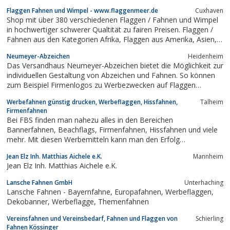
semitechnische und technische Textilien.
Flaggen Fahnen und Wimpel - www.flaggenmeer.de
Cuxhaven
Shop mit über 380 verschiedenen Flaggen / Fahnen und Wimpel
in hochwertiger schwerer Qualtität zu fairen Preisen. Flaggen /
Fahnen aus den Kategorien Afrika, Flaggen aus Amerika, Asien,
Australien sowie Fahnen aus Europa, Flaggen aus Kanada,
Neumeyer-Abzeichen
Heidenheim
Städte und Landsmannschaften, Inseln und Inselgruppen,
Das Versandhaus Neumeyer-Abzeichen bietet die Möglichkeit zur
Flaggen zu besonderen...
individuellen Gestaltung von Abzeichen und Fahnen. So können
zum Beispiel Firmenlogos zu Werbezwecken auf Flaggen
gedruckt werden. Abzeichen und Pins können in einer hohen
Werbefahnen günstig drucken, Werbeflaggen, Hissfahnen,
Talheim
Qualität auf Metall, Stoff, Kunststoff, Holz geprägt, geätzt,
Firmenfahnen
gegossen, gedruckt,...
Bei FBS finden man nahezu alles in den Bereichen
Bannerfahnen, Beachflags, Firmenfahnen, Hissfahnen und viele
mehr. Mit diesen Werbemitteln kann man den Erfolg
vorrantreiben. Einfach mal reinschauen. Die Produkte sollen die
Jean Elz Inh. Matthias Aichele e.K.
Mannheim
bestmögliche Unterstützung für die zukünftige Werbemaßnahme
Jean Elz Inh. Matthias Aichele e.K.
liefern.und auch Hissfahnen sowie...
Lansche Fahnen GmbH
Unterhaching
Lansche Fahnen - Bayernfahne, Europafahnen, Werbeflaggen,
Dekobanner, Werbeflagge, Themenfahnen
Vereinsfahnen und Vereinsbedarf, Fahnen und Flaggen von
Schierling
Fahnen Kössinger