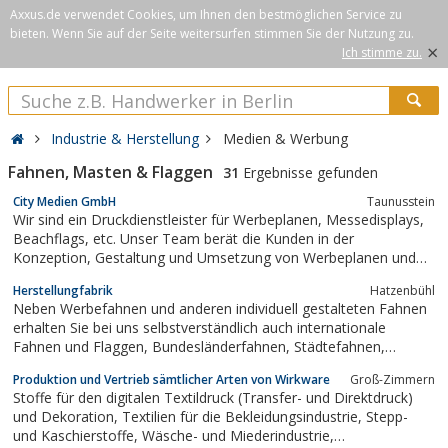
Axxus.de verwendet Cookies, um Ihnen den bestmöglichen Service zu
bieten. Wenn Sie auf der Seite weitersurfen stimmen Sie der Nutzung zu.
×
Ich stimme zu.
Industrie & Herstellung
Medien & Werbung
Fahnen, Masten & Flaggen
31
Ergebnisse gefunden
City Medien GmbH
Taunusstein
Wir sind ein Druckdienstleister für Werbeplanen, Messedisplays,
Beachflags, etc. Unser Team berät die Kunden in der
Konzeption, Gestaltung und Umsetzung von Werbeplanen und
realisiert die Wünsche schnell, zuverlässig und professionell,
Herstellungfabrik
Hatzenbühl
damit jede Werbung ihren Erfolg feiert.
Neben Werbefahnen und anderen individuell gestalteten Fahnen
erhalten Sie bei uns selbstverständlich auch internationale
Fahnen und Flaggen, Bundesländerfahnen, Städtefahnen,
Gemeindefahnen mit Wappen, Transparente, Spannbänder,
Produktion und Vertrieb sämtlicher Arten von Wirkware
Groß-Zimmern
Beachflags, Fahnenmasten in verschiedenen Ausführungen und
Stoffe für den digitalen Textildruck (Transfer- und Direktdruck)
Preisklassen und natürlich auch...
und Dekoration, Textilien für die Bekleidungsindustrie, Stepp-
und Kaschierstoffe, Wäsche- und Miederindustrie,