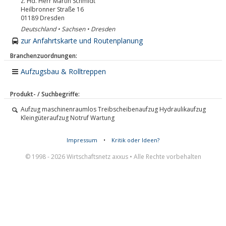
z. Hd. Herr Martin Schmidt
Heilbronner Straße 16
01189
Dresden
Deutschland • Sachsen • Dresden
zur Anfahrtskarte und Routenplanung
Branchenzuordnungen:
Aufzugsbau & Rolltreppen
Produkt- / Suchbegriffe:
Aufzug maschinenraumlos Treibscheibenaufzug Hydraulikaufzug
Kleingüteraufzug Notruf Wartung
Impressum
•
Kritik oder Ideen?
© 1998 - 2026 Wirtschaftsnetz axxus • Alle Rechte vorbehalten