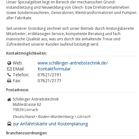
Unser Spezialgebiet liegt im Bereich der mechanischen Grund-
instandsetzung und Neuwicklung von Gleich- bzw Drehstromantrieben
sowie Sondermaschinen, Generatoren, Kleintransformatoren und Pumpen
aller Fabrikate.
Seit unserer Gründung zeichnet sich unser Betrieb durch leistungsbereite
Mitarbeiter, erstklassigen Service, kompetente Beratung und fach-
männische Qualität aus, was uns durch die anhaltende Treue und
Zufriedenheit unserer Kunden laufend bestätigt wird.
Kontaktmöglichkeiten:
Web:
www.schillinger-antriebstechnik.de/
EMail:
Kontaktformular
Telefon:
07621/2191
Fax:
07621/2171
Postadresse:
Schillinger Antriebstechnik
Mühlestrasse 62
79539
Lörrach
Deutschland • Baden-Württemberg • Lörrach
zur Anfahrtskarte und Routenplanung
Branchenzuordnungen: