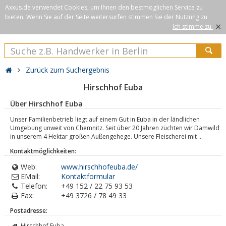
Axxus.de verwendet Cookies, um Ihnen den bestmöglichen Service zu
bieten. Wenn Sie auf der Seite weitersurfen stimmen Sie der Nutzung zu.
×
Ich stimme zu.
Zurück zum Suchergebnis
Hirschhof Euba
Über Hirschhof Euba
Unser Familienbetrieb liegt auf einem Gut in Euba in der ländlichen
Umgebung unweit von Chemnitz. Seit über 20 Jahren züchten wir Damwild
in unserem 4 Hektar großen Außengehege. Unsere Fleischerei mit ...
Kontaktmöglichkeiten:
Web:
www.hirschhofeuba.de/
EMail:
Kontaktformular
Telefon:
+49 152 / 22 75 93 53
Fax:
+49 3726 / 78 49 33
Postadresse:
Hirschhof Euba