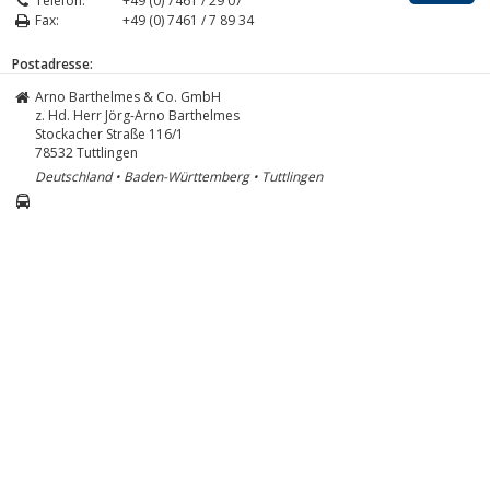
Telefon:
+49 (0) 7461 / 29 07
Fax:
+49 (0) 7461 / 7 89 34
Postadresse:
Arno Barthelmes & Co. GmbH
z. Hd. Herr Jörg-Arno Barthelmes
Stockacher Straße 116/1
78532
Tuttlingen
Deutschland • Baden-Württemberg • Tuttlingen