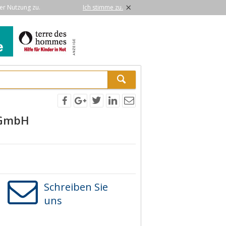
×
er Nutzung zu.
Ich stimme zu.
 GmbH
Schreiben Sie
uns