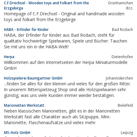
C.F.Drechsel - Wooden toys and Folkart from the
Grünhainichen
Erzgebirge
/Erz.
Homepage of C.F.Drechsel - Original and handmade wooden
toys and folkart from the Erzgebirge
HABA - Erfinder für Kinder
Bad Rodach
HABA, der Erfinder für Kinder aus Bad Rodach, steht für
qualitativ hochwertige Spielwaren, Spiele und Bücher. Tauchen
Sie mit uns ein in die HABA-Welt!
Herpa
Dietenhofen
Willkommen auf den Internetseiten der Herpa Miniaturmodelle
GmbH
Holzspielerei Baumgartner GmbH
Johanniskirchen
...finden Sie alles für den kleinen und vieles für den großen Ritter.
In unserem Ritterspielzeug Shop sind alle Holzspielwaren sehr
günstig, was uns viele Kunden immer wieder bestätigen.
Marionetten Werkstatt
Bielefeld
Neben klassischen Marionetten, gibt es in der Marionetten
Werkstatt fast alle Charakter auch als Sitzpuppe, Mini-
Marionette, Flaschenaufsätze und vieles mehr.
MS-Holz GmbH
Leipzig