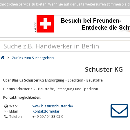
öglichen Service zu bieten. Wenn Sie auf der Seite weitersurfen stimmen Sie d
Zurück zum Suchergebnis
Schuster KG
Über Blasius Schuster KG Entsorgung • Spedition • Baustoffe
Blasius Schuster KG - Baustoffe, Entsorgung und Spedition
Kontaktmöglichkeiten:
Web:
www.blasiusschuster.de/
EMail:
Kontaktformular
Telefon:
+49 69 / 94 33 05 0