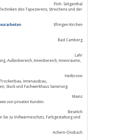
Floh- Seligenthal
 Tapezierens, Streichens und der
teurarbeiten
Efringen-Kirchen
Bad Camberg
Lahr
Heilbronn
Fassadengestaltung, Altbausanierung, Dachausbau , Innenausbau, Akustikdecken, Stuck und Fachwerkhaus Sanierung.
Mainz
nnenarchitekten sowie von privaten Kunden.
Beselich
Achern-Önsbach