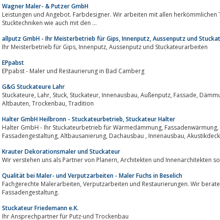
Wagner Maler- & Putzer GmbH
Leistungen und Angebot. Farbdesigner. Wir arbeiten mit allen herkömmlichen Techniken des
Stucktechniken wie auch mit den ...
allputz GmbH - Ihr Meisterbetrieb für Gips, Innenputz, Aussenputz und Stucka
Ihr Meisterbetrieb für Gips, Innenputz, Aussenputz und Stuckateurarbeiten
EPpabst
EPpabst - Maler und Restaurierung in Bad Camberg
G&G Stuckateure Lahr
Stuckateure, Lahr, Stuck, Stuckateur, Innenausbau, Außenputz, Fassade, Dämmung, Außenbereich, Innenbereich, Innenräume,
Altbauten, Trockenbau, Tradition
Halter GmbH Heilbronn - Stuckateurbetrieb, Stuckateur Halter
Halter GmbH - Ihr Stuckateurbetrieb für Wärmedämmung, Fassadenwärmung, Trockenbau, Innenausbau,
Krauter Dekorationsmaler und Stuckateur
Wir verstehen uns als Partner von Planern, Architekten und I
Qualität bei Maler- und Verputzarbeiten - Maler Fuchs in Beselich
Fachgerechte Malerarbeiten, Verputzarbeiten und Restaurierungen. Wir beraten Sie zu Vollwärmeschutz, Farbgestaltung und
Fassadengestaltung.
Stuckateur Friedemann e.K.
Ihr Ansprechpartner für Putz-und Trockenbau