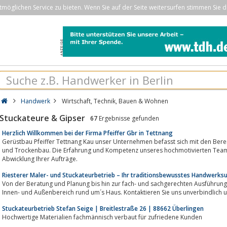
öglichen Service zu bieten. Wenn Sie auf der Seite weitersurfen stimmen Sie d
Handwerk
Wirtschaft, Technik, Bauen & Wohnen
Stuckateure & Gipser
67
Ergebnisse gefunden
Herzlich Willkommen bei der Firma Pfeiffer Gbr in Tettnang
Gerüstbau Pfeiffer Tettnang Kau unser Unternehmen befasst sich mit den Bereichen Gerüstbau, Stu
und Trockenbau. Die Erfahrung und Kompetenz unseres hochmotivierten Teams
Abwicklung Ihrer Aufträge.
Riesterer Maler- und Stuckateurbetrieb – Ihr traditionsbewusstes Handwerk
Von der Beratung und Planung bis hin zur fach- und sachgerechten Ausführung 
Innen- und Außenbereich rund um´s Haus. Kontaktieren Sie uns unverbindlich un
Stuckateurbetrieb Stefan Seige | Breitlestraße 26 | 88662 Überlingen
Hochwertige Materialien fachmännisch verbaut für zufriedene Kunden