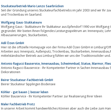
Stuckateurbetrieb Mario Lenzo Saarbrücken
Seit der Gründung unseres Stuckateurfachbetriebs im Jahr 2003 sind wir Ihr zuverläs
und Trockenbau im Saarland.
Wolfgang Gaus-Stukkateure
Wolfgang Gaus - Stukkateure Ihr Stukkateur aus Epfendorf 1990 von Wolfgang
gegründet. Wir bieten Ihnen folgendes Leistungsspektrum an: Innnenputz, Lehmputz, Trockenbau, Spachteltechniken,
Albausanierungen, Stuckarbeiten,
Adil Özen GmbH
Hier ist die offizielle Homepage von der Firma Adil Özen GmbH in Limburg/Offheim, in der Untergasse 9. Wir führen
Arbeiten aus: Innenputz, Außenputz, Trockenbau, Stuckarbeiten, Innenausbau,
mittelständischer Betrieb aus Limburg fühlen wir uns der Traditionsolider und..
Antonio Ragucci Bauservice, Innenausbau, Schwimmbad, Statue, Marmor, Flies
Antonio Ragucci Bauservice - Ihr Kompetenter Partner in Sachen Innenausbau
Dekorationen
Beirer Stuckateur-Fachbetrieb GmbH
Beirer Stuckateur Sipplingen Bodensee
Köhler - gut bauen | besser leben
Köhler Bauservice - Ihr Kompetenter Partner zur Realisierung Ihrer Ideen
Maler Fachbetrieb Protz
In unserer Arbeit kommt handwerkliches Können aber auch die Liebe zum Han