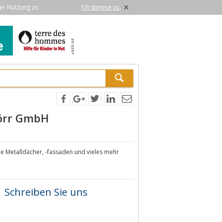
×
er Nutzung zu.
Ich stimme zu.
Dörr GmbH
lle Metalldächer, -fassaden und vieles mehr
Schreiben Sie uns