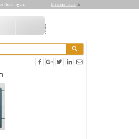
×
er Nutzung zu.
Ich stimme zu.
n