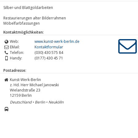
Silber-und Blattgoldarbeiten
Restaurierungen alter Bilderrahmen
Möbelfarbfassungen
Kontaktmöglichkeiten:
Web:
www.kunst-werk-berlin.de
EMail:
Kontaktformular
Telefon:
(030) 430 575 84
Handy:
(0177) 430 45 71
Postadresse:
Kunst-Werk-Berlin
z. Hd. Herr Michael Janowski
Wielandstraße 23
12159
Berlin
Deutschland • Berlin • Neukölln